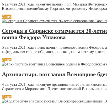
6 августа 2021 года, накануне памяти прп. Макария Желтово
Высокопреосвященнейшему Георгию, митрополиту Нижегородск
Далее
Сегодня в Саранске отмечается 30-лети
воина Феодора Ушакова
5 августа 2021 года в день памяти праведного воина Феодор
кафедральном соборе г.Саранска, посвященном святому флотовод
Далее
Архипастырь возглавил Всенощное бден
4 августа 2021 года, накануне празднования 20-летия канони
Саранского и Мордовского Преосвященнейший Вениамин, епис
Далее