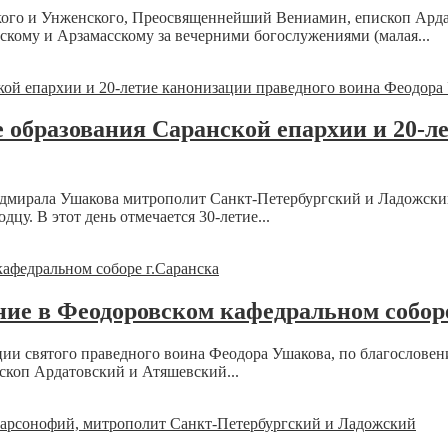
дского и Унженского, Преосвященнейший Вениамин, епископ Ар
ому и Арзамасскому за вечерними богослужениями (малая...
е образования Саранской епархии и 20-л
а, адмирала Ушакова митрополит Санкт-Петербургский и Ладожс
цу. В этот день отмечается 30-летие...
ие в Феодоровском кафедральном соборе
зации святого праведного воина Феодора Ушакова, по благосло
коп Ардатовский и Атяшевский...