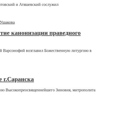
датовский и Атяшевский сослужил
етие канонизации праведного
кий Варсонофий возглавил Божественную литургию в
 г.Саранска
вению Высокопреосвященнейшего Зиновия, митрополита