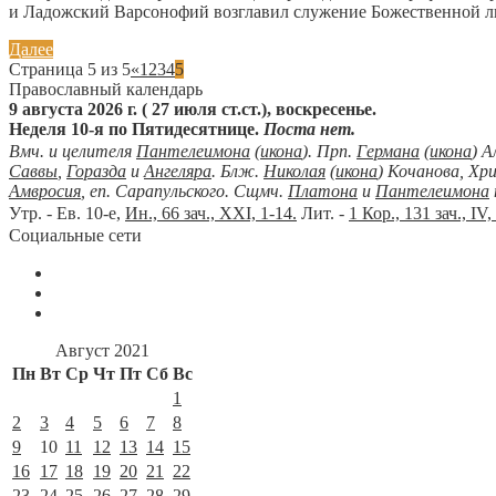
и Ладожский Варсонофий возглавил служение Божественной ли
Далее
Страница 5 из 5
«
1
2
3
4
5
Православный календарь
9 августа 2026 г. ( 27 июля ст.ст.), воскресенье.
Неделя 10-я по Пятидесятнице.
Поста нет.
Вмч. и целителя
Пантелеимона
(
икона
). Прп.
Германа
(
икона
) А
Саввы
,
Горазда
и
Ангеляра
. Блж.
Николая
(
икона
) Кочанова, Хр
Амвросия
, еп. Сарапульского. Сщмч.
Платона
и
Пантелеимона
Утр. - Ев. 10-е,
Ин., 66 зач., XXI, 1-14.
Лит. -
1 Кор., 131 зач., IV,
Социальные сети
Август 2021
Пн
Вт
Ср
Чт
Пт
Сб
Вс
1
2
3
4
5
6
7
8
9
10
11
12
13
14
15
16
17
18
19
20
21
22
23
24
25
26
27
28
29