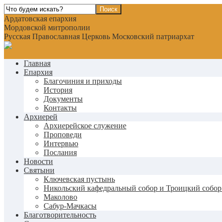
Ардатовская епархия
Мордовской митрополии
Русская Православная Церковь Московский патриархат
Главная
Епархия
Благочиния и приходы
История
Документы
Контакты
Архиерей
Архиерейское служение
Проповеди
Интервью
Послания
Новости
Святыни
Ключевская пустынь
Никольский кафедральный собор и Троицкий собор
Маколово
Сабур-Мачкасы
Благотворительность