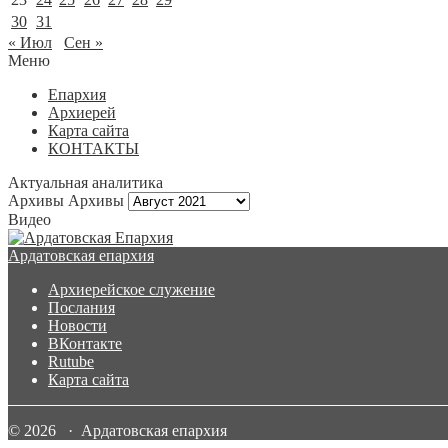
30
31
« Июл
Сен »
Меню
Епархия
Архиерей
Карта сайта
КОНТАКТЫ
Актуальная аналитика
Архивы
Архивы
Видео
Ардатовская епархия
Архиерейское служение
Послания
Новости
ВКонтакте
Rutube
Карта сайта
© 2026 · Ардатовская епархия