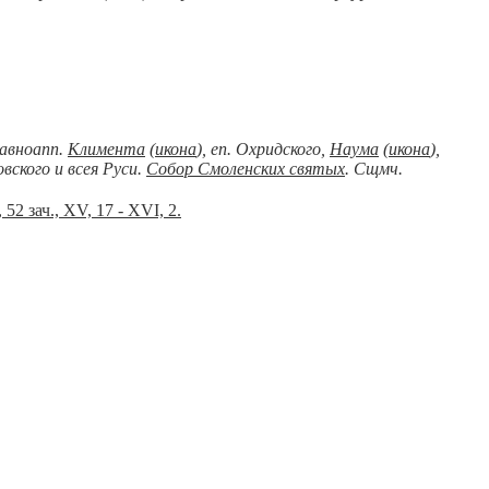
 Равноапп.
Климента
(
икона
), еп. Охридского,
Наума
(
икона
),
вского и всея Руси.
Собор Смоленских святых
. Сщмч.
 52 зач., XV, 17 - XVI, 2.