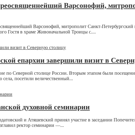
преосвященнейший Варсонофий, митропо
еосвященнейший Варсонофий, митрополит Санкт-Петербургский
го Гостя в храме Живоначальной Троицы с....
ской епархии завершили визит в Север
ие по Северной столице России. Вторым этапом были посещения
села, посетили величественный...
анской духовной семинарии
датовский и Атяшевский принял участие в заседании Попечител
зглавил ректор семинарии —...