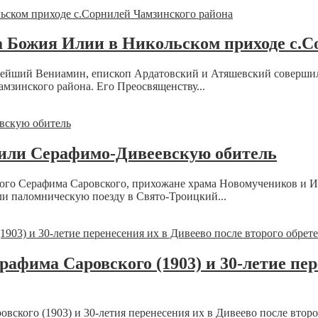
 Божия Илии в Никольском приходе с.С
ннейший Вениамин, епископ Ардатовский и Атяшевский соверши
мзинского района. Его Преосвященству...
тили Серафимо-Дивеевскую обитель
ного Серафима Саровского, прихожане храма Новомучеников и Ис
и паломническую поезду в Свято-Троицкий...
афима Саровского (1903) и 30-летие пер
овского (1903) и 30-летия перенесения их в Дивеево после втор