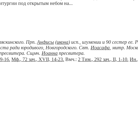
тургии под открытым небом на...
ляскинского. Прп.
Анфисы
(
икона
) исп., игумении и 90 сестер ее.
иста ради юродивого, Новгородского. Свт.
Иоасафа
, митр. Моско
пресвитера. Сщмч.
Иоанна
пресвитера.
 9-16.
Мф., 72 зач., XVII, 14-23.
Вмч.:
2 Тим., 292 зач., II, 1-10.
Ин.,