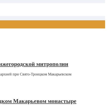
Нижегородской митрополии
епархией при Свято-Троицком Макарьевском
ицком Макарьевом монастыре