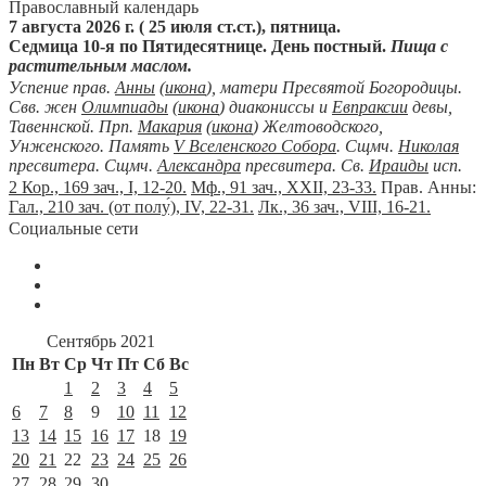
Православный календарь
7 августа 2026 г. ( 25 июля ст.ст.), пятница.
Седмица 10-я по Пятидесятнице. День постный.
Пища с
растительным маслом.
Успение прав.
Анны
(
икона
), матери Пресвятой Богородицы.
Свв. жен
Олимпиады
(
икона
) диакониссы и
Евпраксии
девы,
Тавеннской. Прп.
Макария
(
икона
) Желтоводского,
Унженского. Память
V Вселенского Собора
. Сщмч.
Николая
пресвитера. Сщмч.
Александра
пресвитера. Св.
Ираиды
исп.
2 Кор., 169 зач., I, 12-20.
Мф., 91 зач., XXII, 23-33.
Прав. Анны:
Гал., 210 зач. (от полу́), IV, 22-31.
Лк., 36 зач., VIII, 16-21.
Социальные сети
Сентябрь 2021
Пн
Вт
Ср
Чт
Пт
Сб
Вс
1
2
3
4
5
6
7
8
9
10
11
12
13
14
15
16
17
18
19
20
21
22
23
24
25
26
27
28
29
30