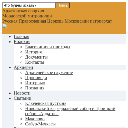
Ардатовская епархия
Мордовской митрополии
Русская Православная Церковь Московский патриархат
Главная
Епархия
Благочиния и приходы
История
Документы
Контакты
Архиерей
Архиерейское служение
Проповеди
Интервью
Послания
Новости
Святыни
Ключевская пустынь
Никольский кафедральный собор и Троицкий
собор г.Ардатова
Маколово
Сабур-Мачкасы