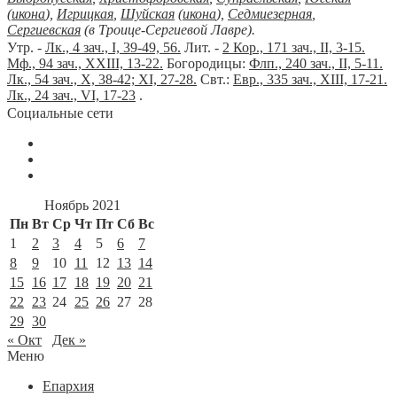
(
икона
),
Игрицкая
,
Шуйская
(
икона
),
Седмиезерная
,
Сергиевская
(в Троице-Сергиевой Лавре).
Утр. -
Лк., 4 зач., I, 39-49, 56.
Лит. -
2 Кор., 171 зач., II, 3-15.
Мф., 94 зач., XXIII, 13-22.
Богородицы:
Флп., 240 зач., II, 5-11.
Лк., 54 зач., X, 38-42; XI, 27-28.
Свт.:
Евр., 335 зач., XIII, 17-21.
Лк., 24 зач., VI, 17-23
.
Социальные сети
Ноябрь 2021
Пн
Вт
Ср
Чт
Пт
Сб
Вс
1
2
3
4
5
6
7
8
9
10
11
12
13
14
15
16
17
18
19
20
21
22
23
24
25
26
27
28
29
30
« Окт
Дек »
Меню
Епархия