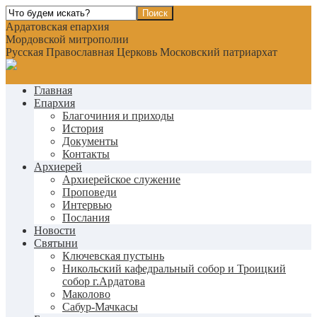
Ардатовская епархия
Мордовской митрополии
Русская Православная Церковь Московский патриархат
Главная
Епархия
Благочиния и приходы
История
Документы
Контакты
Архиерей
Архиерейское служение
Проповеди
Интервью
Послания
Новости
Святыни
Ключевская пустынь
Никольский кафедральный собор и Троицкий
собор г.Ардатова
Маколово
Сабур-Мачкасы