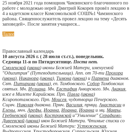
25 ноября 2021 года помощник Чамзинского благочинного по
работе с молодежью иерей Дмитрий Кокорев провёл лекцию в
4 а кадетском классе Комсомольской СОШ№1 Чамзинского
района. Священнослужитель провел лекцию на тему «Десять
заповедей». После занятия учащиеся...
Далее
Православный календарь
10 августа 2026 г. ( 28 июля ст.ст.), понедельник.
Седмица 11-я по Пятидесятнице.
Поста нет.
Смоленской
(
икона
) иконы Божией Матери, именуемой
"Одигитрия" (Путеводительница). Апп. от 70-ти
Прохора
(
икона
),
Никанора
(
икона
),
Тимона
(
икона
) и
Пармена
диаконов.
Свт.
Питирима
(
икона
), еп. Тамбовского.
Собор
Тамбовских
святых. Мч.
Иулиана
. Мч.
Евстафия
Анкирского. Мч.
Акакия
,
иже в Милете Карийском. Прп.
Павла
(
икона
)
Ксиропотамского. Прп.
Моисея
, чудотворца Печерского.
Сщмч.
Николая
диакона. Прмч.
Василия
, прмцц.
Анастасии
и
Елены
, мчч.
Арефы
,
Иоанна
,
Иоанна
,
Иоанна
и мц.
Мавры
.
Гребневской
(
икона
),
Костромской
и"Умиление"
Серафимо-
Дивеевской
(
икона
) икон Божией Матери. Чтимые списки со
Смоленской иконы Божией Матери:
Устюженская
,
Выдропусская
,
Христофоровская
,
Супрасльская
,
Югская