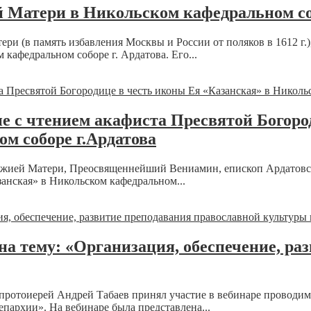
 Матери в Никольском кафедральном со
тери (в память избавления Москвы и России от поляков в 1612 
афедральном соборе г. Ардатова. Его...
 с чтением акафиста Пресвятой Богоро
м соборе г.Ардатова
 Божией Матери, Преосвященнейший Вениамин, епископ Ардатов
анская» в Никольском кафедральном...
 тему: «Организация, обеспечение, ра
 протоиерей Андрей Табаев принял участие в вебинаре провод
епархии». На вебинаре была представлена...