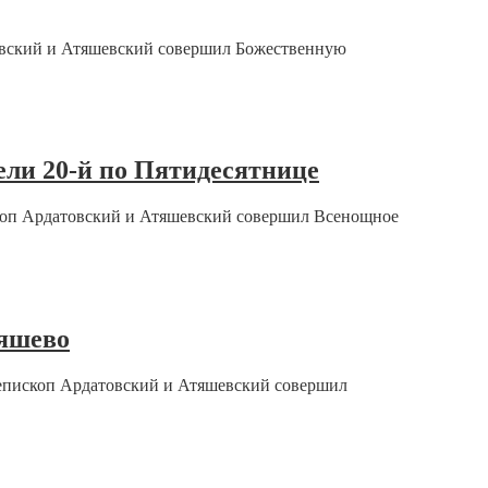
товский и Атяшевский совершил Божественную
ели 20-й по Пятидесятнице
скоп Ардатовский и Атяшевский совершил Всенощное
тяшево
, епископ Ардатовский и Атяшевский совершил