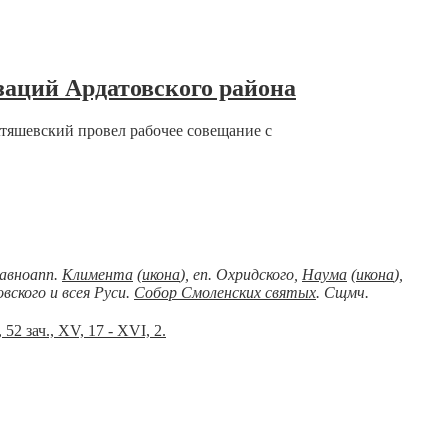
заций Ардатовского района
тяшевский провел рабочее совещание с
 Равноапп.
Климента
(
икона
), еп. Охридского,
Наума
(
икона
),
вского и всея Руси.
Собор Смоленских святых
. Сщмч.
 52 зач., XV, 17 - XVI, 2.