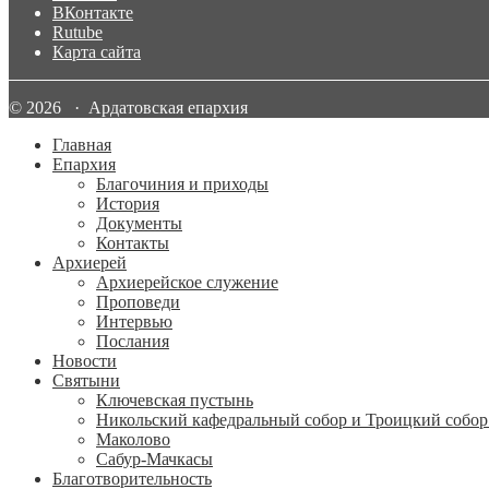
ВКонтакте
Rutube
Карта сайта
© 2026 · Ардатовская епархия
Главная
Епархия
Благочиния и приходы
История
Документы
Контакты
Архиерей
Архиерейское служение
Проповеди
Интервью
Послания
Новости
Святыни
Ключевская пустынь
Никольский кафедральный собор и Троицкий собор
Маколово
Сабур-Мачкасы
Благотворительность