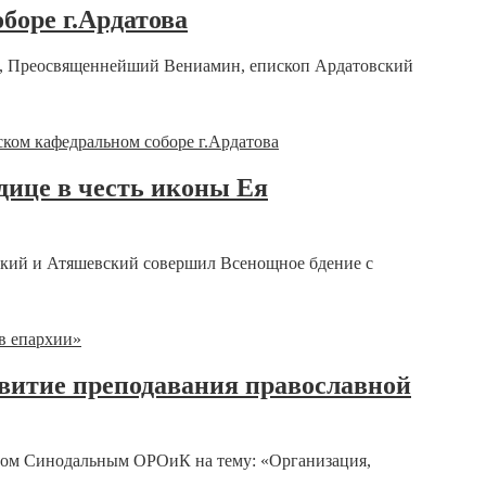
боре г.Ардатова
г.), Преосвященнейший Вениамин, епископ Ардатовский
дице в честь иконы Ея
ский и Атяшевский совершил Всенощное бдение с
звитие преподавания православной
имом Синодальным ОРОиК на тему: «Организация,