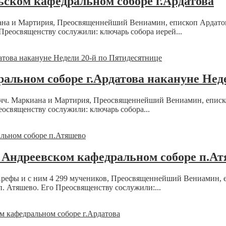
ьском кафедральном соборе г.Ардатова
ркиана и Мартирия, Преосвященнейший Вениамин, епископ Арда
Преосвященству сослужили: ключарь собора иерей...
альном соборе г.Ардатова накануне Нед
, мчч. Маркиана и Мартирия, Преосвященнейший Вениамин, епи
еосвященству сослужили: ключарь собора...
 Андреевском кафедральном соборе п.А
ч. Арефы и с ним 4 299 мучеников, Преосвященнейший Вениамин
. Атяшево. Его Преосвященству сослужили:...