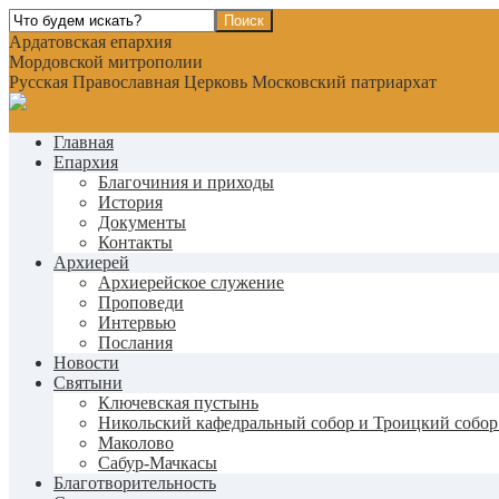
Ардатовская епархия
Мордовской митрополии
Русская Православная Церковь Московский патриархат
Главная
Епархия
Благочиния и приходы
История
Документы
Контакты
Архиерей
Архиерейское служение
Проповеди
Интервью
Послания
Новости
Святыни
Ключевская пустынь
Никольский кафедральный собор и Троицкий собор
Маколово
Сабур-Мачкасы
Благотворительность