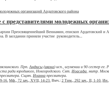
 с представителями молодежных органи
епархии Преосвященнейший Вениамин, епископ Ардатовский и А
. В заседании приняли участие руководитель...
ляскинского. Прп.
Анфисы
(
икона
) исп., игумении и 90 сестер ее.
иста ради юродивого, Новгородского. Свт.
Иоасафа
, митр. Моско
пресвитера. Сщмч.
Иоанна
пресвитера.
 9-16.
Мф., 72 зач., XVII, 14-23.
Вмч.:
2 Тим., 292 зач., II, 1-10.
Ин.,