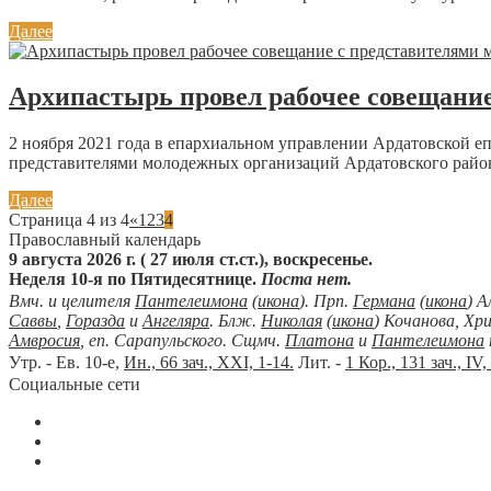
Далее
Архипастырь провел рабочее совещание
2 ноября 2021 года в епархиальном управлении Ардатовской 
представителями молодежных организаций Ардатовского района
Далее
Страница 4 из 4
«
1
2
3
4
Православный календарь
9 августа 2026 г. ( 27 июля ст.ст.), воскресенье.
Неделя 10-я по Пятидесятнице.
Поста нет.
Вмч. и целителя
Пантелеимона
(
икона
). Прп.
Германа
(
икона
) А
Саввы
,
Горазда
и
Ангеляра
. Блж.
Николая
(
икона
) Кочанова, Хр
Амвросия
, еп. Сарапульского. Сщмч.
Платона
и
Пантелеимона
Утр. - Ев. 10-е,
Ин., 66 зач., XXI, 1-14.
Лит. -
1 Кор., 131 зач., IV,
Социальные сети