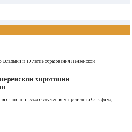
хиерейской хиротонии
ии
тия священнического служения митрополита Серафима,