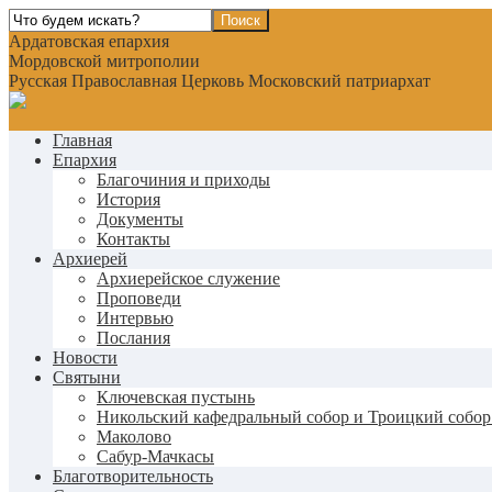
Ардатовская епархия
Мордовской митрополии
Русская Православная Церковь Московский патриархат
Главная
Епархия
Благочиния и приходы
История
Документы
Контакты
Архиерей
Архиерейское служение
Проповеди
Интервью
Послания
Новости
Святыни
Ключевская пустынь
Никольский кафедральный собор и Троицкий собор
Маколово
Сабур-Мачкасы
Благотворительность