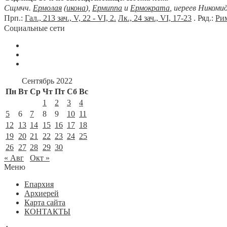
Сщмчч.
Ермолая
(
икона
),
Ермиппа
и
Ермократа
, иереев Никоми
Прп.:
Гал., 213 зач., V, 22 - VI, 2.
Лк., 24 зач., VI, 17-23
. Ряд.:
Рим
Социальные сети
Сентябрь 2022
Пн
Вт
Ср
Чт
Пт
Сб
Вс
1
2
3
4
5
6
7
8
9
10
11
12
13
14
15
16
17
18
19
20
21
22
23
24
25
26
27
28
29
30
« Авг
Окт »
Меню
Епархия
Архиерей
Карта сайта
КОНТАКТЫ