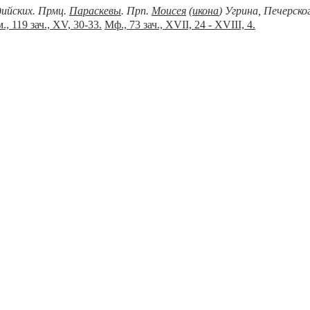
дийских. Прмц.
Параскевы
. Прп.
Моисея
(
икона
) Угрина, Печерск
., 119 зач., XV, 30-33.
Мф., 73 зач., XVII, 24 - XVIII, 4.