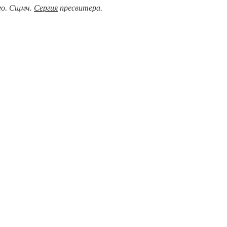
ого. Сщмч.
Сергия
пресвитера.