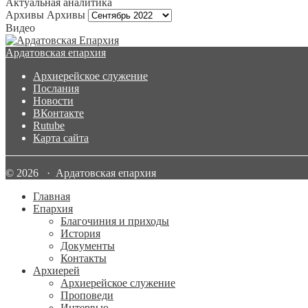
Актуальная аналитика
Архивы
Архивы
Видео
Ардатовская епархия
Архиерейское служение
Послания
Новости
ВКонтакте
Rutube
Карта сайта
© 2026 · Ардатовская епархия
Главная
Епархия
Благочиния и приходы
История
Документы
Контакты
Архиерей
Архиерейское служение
Проповеди
Интервью