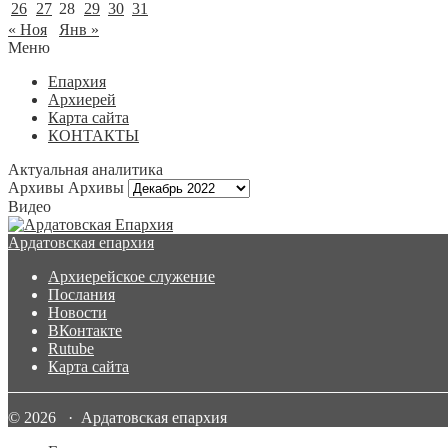
26
27
28
29
30
31
« Ноя
Янв »
Меню
Епархия
Архиерей
Карта сайта
КОНТАКТЫ
Актуальная аналитика
Архивы
Архивы
Видео
Ардатовская епархия
Архиерейское служение
Послания
Новости
ВКонтакте
Rutube
Карта сайта
© 2026 · Ардатовская епархия