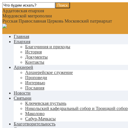
Ардатовская епархия
Мордовской митрополии
Русская Православная Церковь Московский патриархат
Главная
Епархия
Благочиния и приходы
История
Документы
Контакты
Архиерей
Архиерейское служение
Проповеди
Интервью
Послания
Новости
Святыни
Ключевская пустынь
Никольский кафедральный собор и Троицкий собор
Маколово
Сабур-Мачкасы
Благотворительность