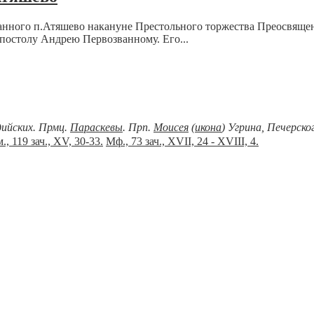
озванного п.Атяшево накануне Престольного торжества Преосвя
постолу Андрею Первозванному. Его...
дийских. Прмц.
Параскевы
. Прп.
Моисея
(
икона
) Угрина, Печерск
., 119 зач., XV, 30-33.
Мф., 73 зач., XVII, 24 - XVIII, 4.