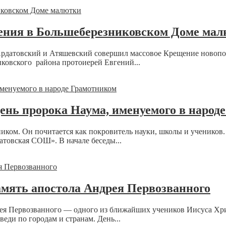
ения в Большеберезниковском Доме ма
Ардатовский и Атяшевский совершил массовое Крещение новоп
овского района протоиерей Евгений...
нь пророка Наума, именуемого в народ
ником. Он почитается как покровитель науки, школы и учеников
товская СОШ». В начале беседы...
мять апостола Андрея Первозванного
ея Первозванного — одного из ближайших учеников Иисуса Христ
веди по городам и странам. День...