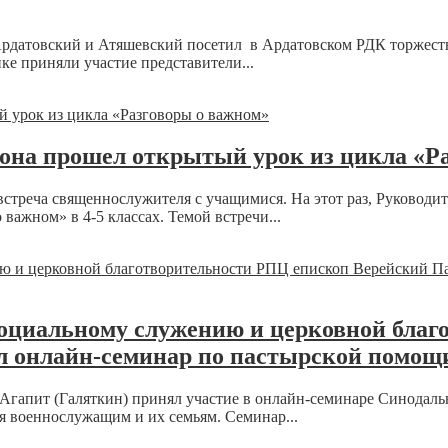
Ардатовский и Атяшевский посетил в Ардатовском РДК торжест
е приняли участие представители...
она прошел открытый урок из цикла «Р
стреча священнослужителя с учащимися. На этот раз, Руководи
важном» в 4-5 классах. Темой встречи...
социальному служению и церковной бла
ел онлайн-семинар по пастырской помо
 Агапит (Галяткин) принял участие в онлайн-семинаре Синодал
 военнослужащим и их семьям. Семинар...