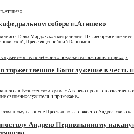
кафедральном соборе п.Атяшево
озванного, Глава Мордовской митрополии, Высокопреосвященне
мниковский, Преосвященнейший Вениамин,...
о торжественное Богослужение в честь н
званного, в Вознесенском храме с.Атяшево прошло торжественно
ие священнослужители и прихожане...
апостолу Андрею Первозванному накану
Атяшево