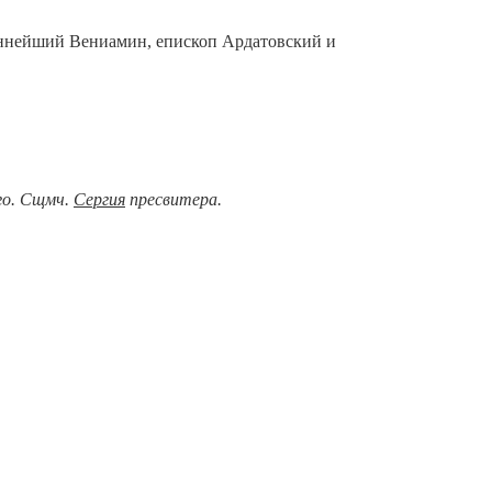
щеннейший Вениамин, епископ Ардатовский и
ого. Сщмч.
Сергия
пресвитера.