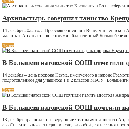
Далее
Архипастырь совершил таинство Крещ
14 декабря 2022 года Преосвященнейший Вениамин, епископ 
малютки. Архипастырю сослужил благочинный Большеберезник
Далее
В Большеигнатовской СОШ отметили де
14 декабря – день пророка Наума, именуемого в народе Грамот
подготовленное для учащихся 1 и 2 классов МБОУ «Большеигна
Далее
В Большеигнатовской СОШ почтили па
13 декабря православные верующие чтят память апостола Андр
его Спаситель позвал первым вслед за собой для несения пропо