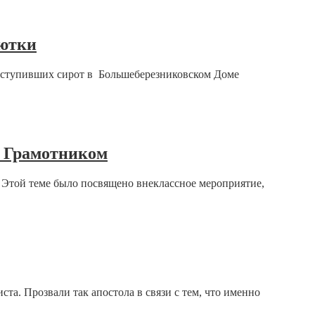
лютки
оступивших сирот в Большеберезниковском Доме
е Грамотником
. Этой теме было посвящено внеклассное мероприятие,
а. Прозвали так апостола в связи с тем, что именно