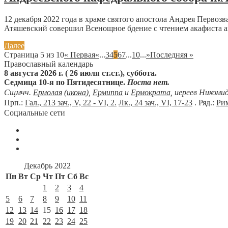
12 декабря 2022 года в храме святого апостола Андрея Перв
Атяшевский совершил Всенощное бдение с чтением акафиста а
Далее
Страница 5 из 10
« Первая
«
...
3
4
5
6
7
...
10
...
»
Последняя »
Православный календарь
8 августа 2026 г. ( 26 июля ст.ст.), суббота.
Седмица 10-я по Пятидесятнице.
Поста нет.
Сщмчч.
Ермолая
(
икона
),
Ермиппа
и
Ермократа
, иереев Никоми
Прп.:
Гал., 213 зач., V, 22 - VI, 2.
Лк., 24 зач., VI, 17-23
. Ряд.:
Рим
Социальные сети
Декабрь 2022
Пн
Вт
Ср
Чт
Пт
Сб
Вс
1
2
3
4
5
6
7
8
9
10
11
12
13
14
15
16
17
18
19
20
21
22
23
24
25