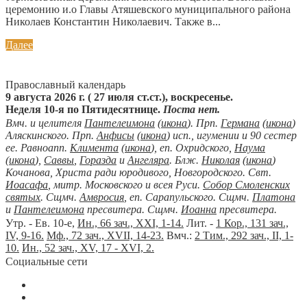
церемонию и.о Главы Атяшевского муниципального района
Николаев Константин Николаевич. Также в...
Далее
Православный календарь
9 августа 2026 г. ( 27 июля ст.ст.), воскресенье.
Неделя 10-я по Пятидесятнице.
Поста нет.
Вмч. и целителя
Пантелеимона
(
икона
). Прп.
Германа
(
икона
)
Аляскинского. Прп.
Анфисы
(
икона
) исп., игумении и 90 сестер
ее. Равноапп.
Климента
(
икона
), еп. Охридского,
Наума
(
икона
),
Саввы
,
Горазда
и
Ангеляра
. Блж.
Николая
(
икона
)
Кочанова, Христа ради юродивого, Новгородского. Свт.
Иоасафа
, митр. Московского и всея Руси.
Собор Смоленских
святых
. Сщмч.
Амвросия
, еп. Сарапульского. Сщмч.
Платона
и
Пантелеимона
пресвитера. Сщмч.
Иоанна
пресвитера.
Утр. - Ев. 10-е,
Ин., 66 зач., XXI, 1-14.
Лит. -
1 Кор., 131 зач.,
IV, 9-16.
Мф., 72 зач., XVII, 14-23.
Вмч.:
2 Тим., 292 зач., II, 1-
10.
Ин., 52 зач., XV, 17 - XVI, 2.
Социальные сети