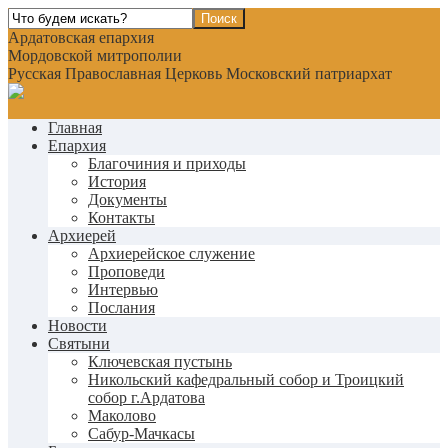
Ардатовская епархия
Мордовской митрополии
Русская Православная Церковь Московский патриархат
Главная
Епархия
Благочиния и приходы
История
Документы
Контакты
Архиерей
Архиерейское служение
Проповеди
Интервью
Послания
Новости
Святыни
Ключевская пустынь
Никольский кафедральный собор и Троицкий
собор г.Ардатова
Маколово
Сабур-Мачкасы