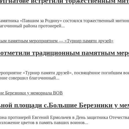
Игнатове встретили торжественным ми
памятника «Павшим за Родину» состоялся торжественный митинг
агочинный района протоиерей...
х отметили традиционным памятным ме
ероприятие «Турнир памяти друзей», посвящённое погибшим во
ение совершил благочинный...
ьной площади с.Большие Березники у м
йона протоиерей Евгений Ермольчев в День защитника Отечества
зложение цветов в память павших воинов...