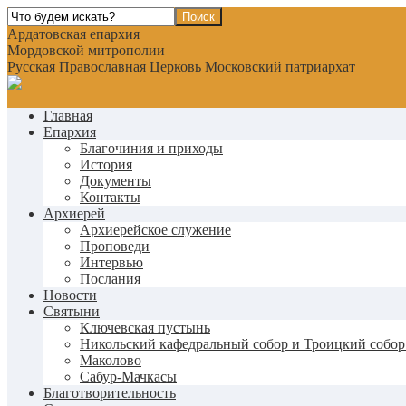
Ардатовская епархия
Мордовской митрополии
Русская Православная Церковь Московский патриархат
Главная
Епархия
Благочиния и приходы
История
Документы
Контакты
Архиерей
Архиерейское служение
Проповеди
Интервью
Послания
Новости
Святыни
Ключевская пустынь
Никольский кафедральный собор и Троицкий собор
Маколово
Сабур-Мачкасы
Благотворительность