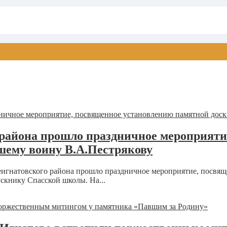
айона прошло праздничное мероприяти
шему воину В.А.Пестрякову
игнатовского района прошло праздничное мероприятие, посвящ
книку Спасской школы. На...