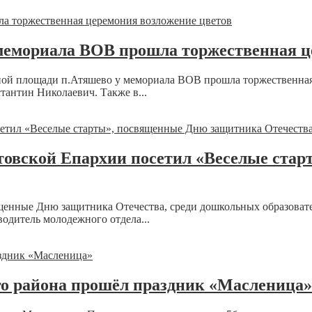
мемориала ВОВ прошла торжественная ц
льной площади п.Атяшево у мемориала ВОВ прошла торжественна
антин Николаевич. Также в...
атовской Епархии посетил «Веселые ста
ященные Дню защитника Отечества, среди дошкольных образоват
одитель молодежного отдела...
 района прошёл праздник «Масленица»