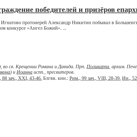
аждение победителей и призёров епарх
 Игнатово протоиерей Александр Никитин побывал в Большеигна
ом конкурсе «Ангел Божий». ...
), во св. Крещении Романа и Давида. Прп.
Поликарпа
, архим. Печ
икона
) и
Иоанна
испп., пресвитеров.
 88 зач., XXI, 43-46.
Блгвв. кнн.:
Рим., 99 зач., VIII, 28-39.
Ин., 52