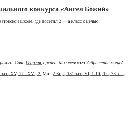
иального конкурса «Ангел Божий»
товской школе, где посетил 2 — а класс с целью
ерского. Свт.
Георгия
, архиеп. Могилевского. Обретение мощей
 зач., XV, 17 - XVI, 2.
Мц.:
2 Кор., 181 зач., VI, 1-10.
Лк., 33 зач.,