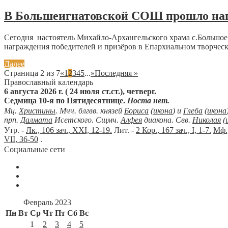
В Большеигнатовской СОШ прошло нагр
Сегодня настоятель Михайло-Архангельского храма с.Большое
награждения победителей и призёров в Епархиальном творческ
Далее
Страница 2 из 7
«
1
2
3
4
5
...
»
Последняя »
Православный календарь
6 августа 2026 г. ( 24 июля ст.ст.), четверг.
Седмица 10-я по Пятидесятнице.
Поста нет.
Мц.
Христины
. Мчч. блгвв. князей
Бориса
(
икона
) и
Глеба
(
икона
прп.
Далмата
Исетского. Сщмч.
Алфея
диакона. Свв.
Николая
(
Утр. -
Лк., 106 зач., XXI, 12-19.
Лит. -
2 Кор., 167 зач., I, 1-7.
Мф.,
VII, 36-50
.
Социальные сети
Февраль 2023
Пн
Вт
Ср
Чт
Пт
Сб
Вс
1
2
3
4
5