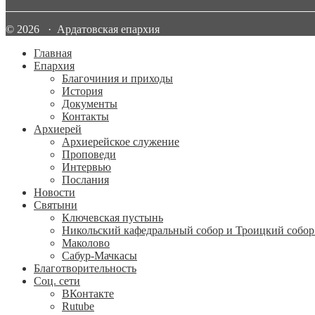
© 2026 · Ардатовская епархия
Главная
Епархия
Благочиния и приходы
История
Документы
Контакты
Архиерей
Архиерейское служение
Проповеди
Интервью
Послания
Новости
Святыни
Ключевская пустынь
Никольский кафедральный собор и Троицкий собор
Маколово
Сабур-Мачкасы
Благотворительность
Соц. сети
ВКонтакте
Rutube