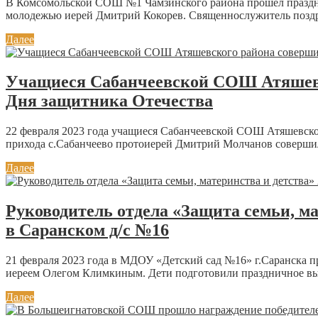
В Комсомольской СОШ №1 Чамзинского района прошёл праздни
молодежью иерей Дмитрий Кокорев. Священнослужитель поздрав
Далее
Учащиеся Сабанчеевской СОШ Атяшевс
Дня защитника Отечества
22 февраля 2023 года учащиеся Сабанчеевской СОШ Атяшевско
прихода с.Сабанчеево протоиерей Дмитрий Молчанов совершил 
Далее
Руководитель отдела «Защита семьи, м
в Саранском д/с №16
21 февраля 2023 года в МДОУ «Детский сад №16» г.Саранска пр
иереем Олегом Климкиным. Дети подготовили праздничное выс
Далее