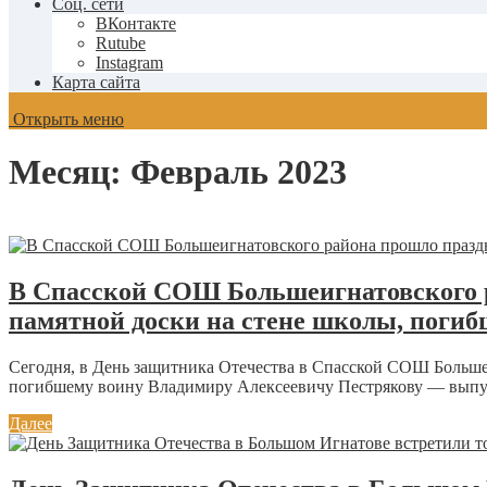
Соц. сети
ВКонтакте
Rutube
Instagram
Карта сайта
Открыть меню
Месяц:
Февраль 2023
В Спасской СОШ Большеигнатовского р
памятной доски на стене школы, погиб
Сегодня, в День защитника Отечества в Спасской СОШ Больше
погибшему воину Владимиру Алексеевичу Пестрякову — выпус
Далее