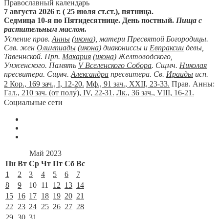
Православный календарь
7 августа 2026 г. ( 25 июля ст.ст.), пятница.
Седмица 10-я по Пятидесятнице. День постный.
Пища с
растительным маслом.
Успение прав.
Анны
(
икона
), матери Пресвятой Богородицы.
Свв. жен
Олимпиады
(
икона
) диакониссы и
Евпраксии
девы,
Тавеннской. Прп.
Макария
(
икона
) Желтоводского,
Унженского. Память
V Вселенского Собора
. Сщмч.
Николая
пресвитера. Сщмч.
Александра
пресвитера. Св.
Ираиды
исп.
2 Кор., 169 зач., I, 12-20.
Мф., 91 зач., XXII, 23-33.
Прав. Анны:
Гал., 210 зач. (от полу́), IV, 22-31.
Лк., 36 зач., VIII, 16-21.
Социальные сети
Май 2023
Пн
Вт
Ср
Чт
Пт
Сб
Вс
1
2
3
4
5
6
7
8
9
10
11
12
13
14
15
16
17
18
19
20
21
22
23
24
25
26
27
28
29
30
31