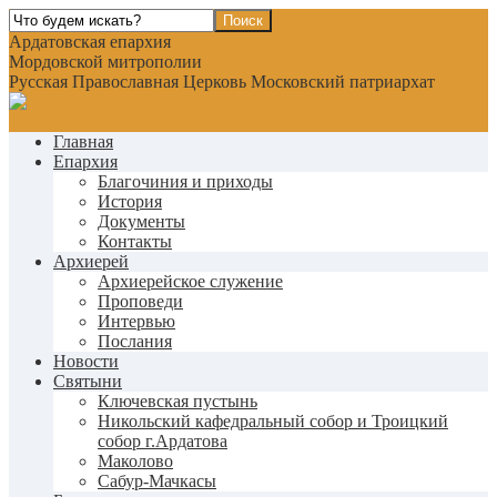
Ардатовская епархия
Мордовской митрополии
Русская Православная Церковь Московский патриархат
Главная
Епархия
Благочиния и приходы
История
Документы
Контакты
Архиерей
Архиерейское служение
Проповеди
Интервью
Послания
Новости
Святыни
Ключевская пустынь
Никольский кафедральный собор и Троицкий
собор г.Ардатова
Маколово
Сабур-Мачкасы