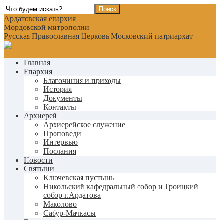
Ардатовская епархия
Мордовской митрополии
Русская Православная Церковь Московский патриархат
Главная
Епархия
Благочиния и приходы
История
Документы
Контакты
Архиерей
Архиерейское служение
Проповеди
Интервью
Послания
Новости
Святыни
Ключевская пустынь
Никольский кафедральный собор и Троицкий
собор г.Ардатова
Маколово
Сабур-Мачкасы