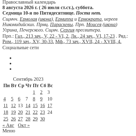
Православный календарь
8 августа 2026 г. ( 26 июля ст.ст.), суббота.
Седмица 10-я по Пятидесятнице.
Поста нет.
Сщмчч.
Ермолая
(
икона
),
Ермиппа
и
Ермократа
, иереев
Никомидийских. Прмц.
Параскевы
. Прп.
Моисея
(
икона
)
Угрина, Печерского. Сщмч.
Сергия
пресвитера.
Прп.:
Гал., 213 зач., V, 22 - VI, 2.
Лк., 24 зач., VI, 17-23
. Ряд.:
Рим., 119 зач., XV, 30-33.
Мф., 73 зач., XVII, 24 - XVIII, 4.
Социальные сети
Сентябрь 2023
Пн
Вт
Ср
Чт
Пт
Сб
Вс
1
2
3
4
5
6
7
8
9
10
11
12
13
14
15
16
17
18
19
20
21
22
23
24
25
26
27
28
29
30
« Авг
Окт »
Меню