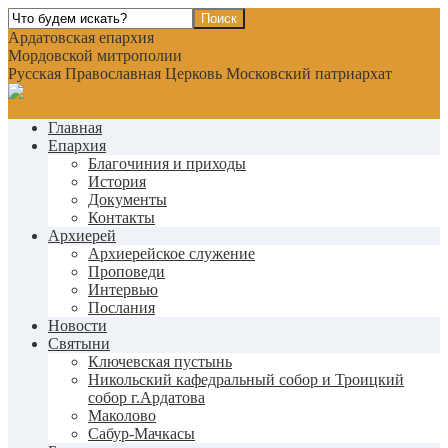
Ардатовская епархия
Мордовской митрополии
Русская Православная Церковь Московский патриархат
Главная
Епархия
Благочиния и приходы
История
Документы
Контакты
Архиерей
Архиерейское служение
Проповеди
Интервью
Послания
Новости
Святыни
Ключевская пустынь
Никольский кафедральный собор и Троицкий
собор г.Ардатова
Маколово
Сабур-Мачкасы