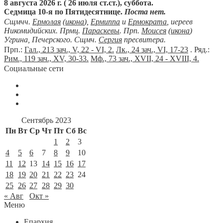
8 августа 2026 г. ( 26 июля ст.ст.), суббота.
Седмица 10-я по Пятидесятнице.
Поста нет.
Сщмчч.
Ермолая
(
икона
),
Ермиппа
и
Ермократа
, иереев
Никомидийских. Прмц.
Параскевы
. Прп.
Моисея
(
икона
)
Угрина, Печерского. Сщмч.
Сергия
пресвитера.
Прп.:
Гал., 213 зач., V, 22 - VI, 2.
Лк., 24 зач., VI, 17-23
. Ряд.:
Рим., 119 зач., XV, 30-33.
Мф., 73 зач., XVII, 24 - XVIII, 4.
Социальные сети
Сентябрь 2023
Пн
Вт
Ср
Чт
Пт
Сб
Вс
1
2
3
4
5
6
7
8
9
10
11
12
13
14
15
16
17
18
19
20
21
22
23
24
25
26
27
28
29
30
« Авг
Окт »
Меню
Епархия