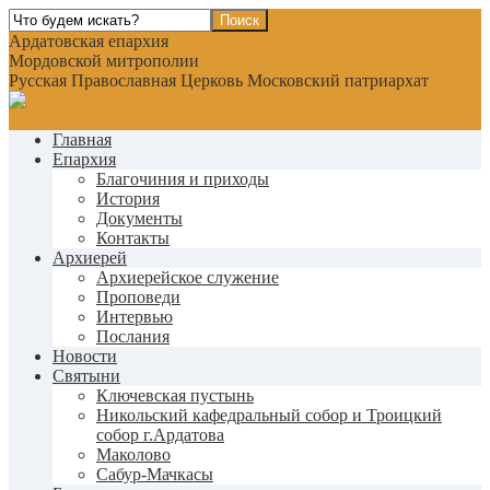
Ардатовская епархия
Мордовской митрополии
Русская Православная Церковь Московский патриархат
Главная
Епархия
Благочиния и приходы
История
Документы
Контакты
Архиерей
Архиерейское служение
Проповеди
Интервью
Послания
Новости
Святыни
Ключевская пустынь
Никольский кафедральный собор и Троицкий
собор г.Ардатова
Маколово
Сабур-Мачкасы