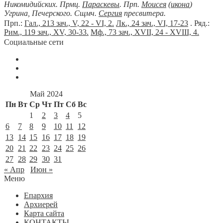
Никомидийских. Прмц.
Параскевы
. Прп.
Моисея
(
икона
)
Угрина, Печерского. Сщмч.
Сергия
пресвитера.
Прп.:
Гал., 213 зач., V, 22 - VI, 2.
Лк., 24 зач., VI, 17-23
. Ряд.:
Рим., 119 зач., XV, 30-33.
Мф., 73 зач., XVII, 24 - XVIII, 4.
Социальные сети
Май 2024
Пн
Вт
Ср
Чт
Пт
Сб
Вс
1
2
3
4
5
6
7
8
9
10
11
12
13
14
15
16
17
18
19
20
21
22
23
24
25
26
27
28
29
30
31
« Апр
Июн »
Меню
Епархия
Архиерей
Карта сайта
КОНТАКТЫ