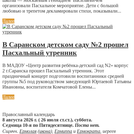
школы — Москаевым Геннадием Васильевичем
организовали Пасхальное мероприятие. Дети с большой
любовью и трепетом декламировали стихи, показывали...
Далее
В Саранском детском саду №2 прошел
Пасхальный утренник
В МАДОУ «Центр развития ребёнка-детский сад N2» корпус
2 г.Саранска прошел Пасхальный утренник. Этот
праздничный концерт подготовили воспитанники средней
группы №5 под руководством заведующей Юртаевой Татьяны
Ивановны, воспитателя Комчатовой Елены...
Далее
Православный календарь
8 августа 2026 г. ( 26 июля ст.ст.), суббота.
Седмица 10-я по Пятидесятнице.
Поста нет.
Сщмчч.
Ермолая
(
икона
),
Ермиппа
и
Ермократа
, иереев