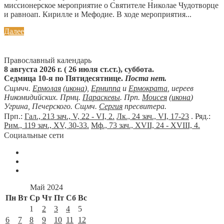
миссионерское мероприятие о Святителе Николае Чудотворце
и равноап. Кирилле и Мефодие. В ходе мероприятия...
Далее
Православный календарь
8 августа 2026 г. ( 26 июля ст.ст.), суббота.
Седмица 10-я по Пятидесятнице.
Поста нет.
Сщмчч.
Ермолая
(
икона
),
Ермиппа
и
Ермократа
, иереев
Никомидийских. Прмц.
Параскевы
. Прп.
Моисея
(
икона
)
Угрина, Печерского. Сщмч.
Сергия
пресвитера.
Прп.:
Гал., 213 зач., V, 22 - VI, 2.
Лк., 24 зач., VI, 17-23
. Ряд.:
Рим., 119 зач., XV, 30-33.
Мф., 73 зач., XVII, 24 - XVIII, 4.
Социальные сети
Май 2024
Пн
Вт
Ср
Чт
Пт
Сб
Вс
1
2
3
4
5
6
7
8
9
10
11
12