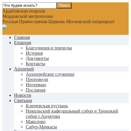
Ардатовская епархия
Мордовской митрополии
Русская Православная Церковь Московский патриархат
Главная
Епархия
Благочиния и приходы
История
Документы
Контакты
Архиерей
Архиерейское служение
Проповеди
Интервью
Послания
Новости
Святыни
Ключевская пустынь
Никольский кафедральный собор и Троицкий
собор г.Ардатова
Маколово
Сабур-Мачкасы