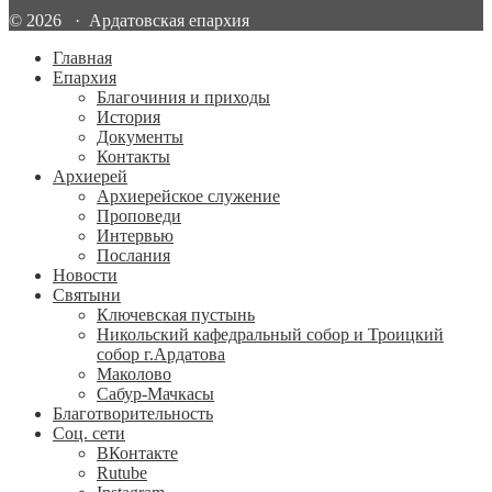
© 2026 · Ардатовская епархия
Главная
Епархия
Благочиния и приходы
История
Документы
Контакты
Архиерей
Архиерейское служение
Проповеди
Интервью
Послания
Новости
Святыни
Ключевская пустынь
Никольский кафедральный собор и Троицкий
собор г.Ардатова
Маколово
Сабур-Мачкасы
Благотворительность
Соц. сети
ВКонтакте
Rutube