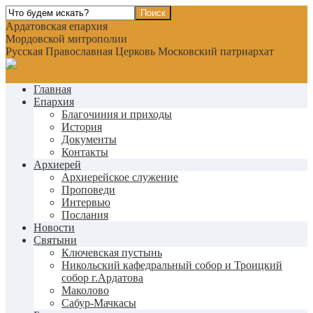
Ардатовская епархия
Мордовской митрополии
Русская Православная Церковь Московский патриархат
Главная
Епархия
Благочиния и приходы
История
Документы
Контакты
Архиерей
Архиерейское служение
Проповеди
Интервью
Послания
Новости
Святыни
Ключевская пустынь
Никольский кафедральный собор и Троицкий
собор г.Ардатова
Маколово
Сабур-Мачкасы