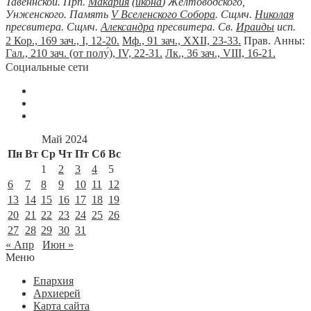
Тавеннской. Прп.
Макария
(
икона
) Желтоводского,
Унженского. Память
V Вселенского Собора
. Сщмч.
Николая
пресвитера. Сщмч.
Александра
пресвитера. Св.
Ираиды
исп.
2 Кор., 169 зач., I, 12-20.
Мф., 91 зач., XXII, 23-33.
Прав. Анны:
Гал., 210 зач. (от полу́), IV, 22-31.
Лк., 36 зач., VIII, 16-21.
Социальные сети
Май 2024
Пн
Вт
Ср
Чт
Пт
Сб
Вс
1
2
3
4
5
6
7
8
9
10
11
12
13
14
15
16
17
18
19
20
21
22
23
24
25
26
27
28
29
30
31
« Апр
Июн »
Меню
Епархия
Архиерей
Карта сайта