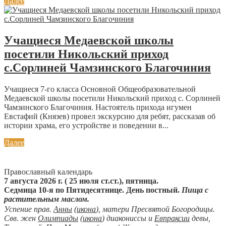
Далее
Учащиеся Медаевской школы
посетили Никольский приход
с.Сорлиней Чамзинского Благочиния
Учащиеся 7-го класса Основной Общеобразовательной
Медаевской школы посетили Никольский приход с. Сорлиней
Чамзинского Благочиния. Настоятель прихода игумен
Евстафий (Князев) провел экскурсию для ребят, рассказав об
истории храма, его устройстве и поведении в...
Далее
Православный календарь
7 августа 2026 г. ( 25 июля ст.ст.), пятница.
Седмица 10-я по Пятидесятнице. День постный.
Пища с
растительным маслом.
Успение прав.
Анны
(
икона
), матери Пресвятой Богородицы.
Свв. жен
Олимпиады
(
икона
) диакониссы и
Евпраксии
девы,