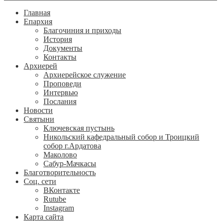
Главная
Епархия
Благочиния и приходы
История
Документы
Контакты
Архиерей
Архиерейское служение
Проповеди
Интервью
Послания
Новости
Святыни
Ключевская пустынь
Никольский кафедральный собор и Троицкий
собор г.Ардатова
Маколово
Сабур-Мачкасы
Благотворительность
Соц. сети
ВКонтакте
Rutube
Instagram
Карта сайта