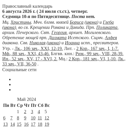
Православный календарь
6 августа 2026 г. ( 24 июля ст.ст.), четверг.
Седмица 10-я по Пятидесятнице.
Поста нет.
Мц.
Христины
. Мчч. блгвв. князей
Бориса
(
икона
) и
Глеба
(
икона
), во св. Крещении Романа и Давида. Прп.
Поликарпа
,
архим. Печерского. Свт.
Георгия
, архиеп. Могилевского.
Обретение мощей прп.
Далмата
Исетского. Сщмч.
Алфея
диакона. Свв.
Николая
(
икона
) и
Иоанна
испп., пресвитеров.
Утр. -
Лк., 106 зач., XXI, 12-19.
Лит. -
2 Кор., 167 зач., I, 1-7.
Мф., 88 зач., XXI, 43-46.
Блгвв. кнн.:
Рим., 99 зач., VIII, 28-39.
Ин., 52 зач., XV, 17 - XVI, 2.
Мц.:
2 Кор., 181 зач., VI, 1-10.
Лк.,
33 зач., VII, 36-50
.
Социальные сети
Май 2024
Пн
Вт
Ср
Чт
Пт
Сб
Вс
1
2
3
4
5
6
7
8
9
10
11
12
13
14
15
16
17
18
19