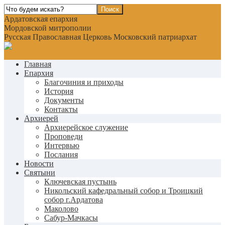
Ардатовская епархия
Мордовской митрополии
Русская Православная Церковь Московский патриархат
Главная
Епархия
Благочиния и приходы
История
Документы
Контакты
Архиерей
Архиерейское служение
Проповеди
Интервью
Послания
Новости
Святыни
Ключевская пустынь
Никольский кафедральный собор и Троицкий
собор г.Ардатова
Маколово
Сабур-Мачкасы