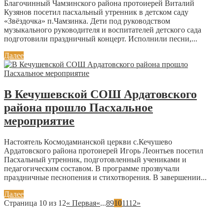
Благочинный Чамзинского района протоиерей Виталий
Кузянов посетил пасхальный утренник в детском саду
«Звёздочка» п.Чамзинка. Дети под руководством
музыкального руководителя и воспитателей детского сада
подготовили праздничный концерт. Исполнили песни,...
Далее
В Кечушевской СОШ Ардатовского
района прошло Пасхальное
мероприятие
Настоятель Космодамианской церкви с.Кечушево
Ардатовского района протоиерей Игорь Леонтьев посетил
Пасхальный утренник, подготовленный учениками и
педагогическим составом. В программе прозвучали
праздничные песнопения и стихотворения. В завершении...
Далее
Страница 10 из 12
« Первая
«
...
8
9
10
11
12
»