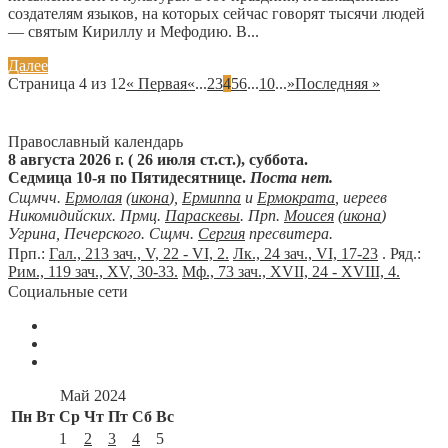
создателям языков, на которых сейчас говорят тысячи людей
— святым Кириллу и Мефодию. В...
Далее
Страница 4 из 12
« Первая
«
...
2
3
4
5
6
...
10
...
»
Последняя »
Православный календарь
8 августа 2026 г. ( 26 июля ст.ст.), суббота.
Седмица 10-я по Пятидесятнице.
Поста нет.
Сщмчч.
Ермолая
(
икона
),
Ермиппа
и
Ермократа
, иереев
Никомидийских. Прмц.
Параскевы
. Прп.
Моисея
(
икона
)
Угрина, Печерского. Сщмч.
Сергия
пресвитера.
Прп.:
Гал., 213 зач., V, 22 - VI, 2.
Лк., 24 зач., VI, 17-23
. Ряд.:
Рим., 119 зач., XV, 30-33.
Мф., 73 зач., XVII, 24 - XVIII, 4.
Социальные сети
Май 2024
Пн
Вт
Ср
Чт
Пт
Сб
Вс
1
2
3
4
5