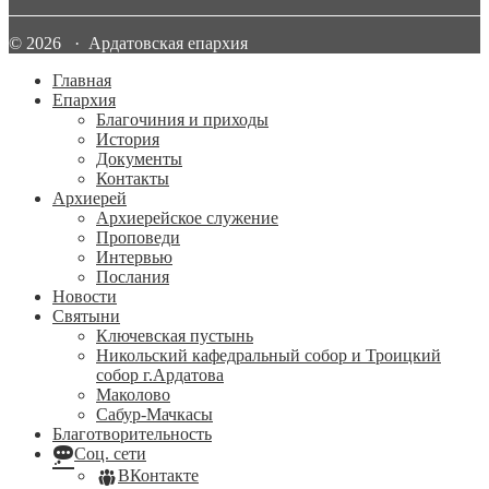
© 2026 · Ардатовская епархия
Главная
Епархия
Благочиния и приходы
История
Документы
Контакты
Архиерей
Архиерейское служение
Проповеди
Интервью
Послания
Новости
Святыни
Ключевская пустынь
Никольский кафедральный собор и Троицкий
собор г.Ардатова
Маколово
Сабур-Мачкасы
Благотворительность
Соц. сети
ВКонтакте