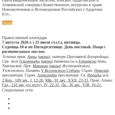
Преосвященнейший Мелетий, епископ Ардатовский и
Атяшевский совершил Божественную литургию в храме
Новомучеников и Исповедников Российских г.Ардатова.
Его...
Далее
Православный календарь
7 августа 2026 г. ( 25 июля ст.ст.), пятница.
Седмица 10-я по Пятидесятнице. День постный.
Пища с
растительным маслом.
Успение прав.
Анны
(
икона
), матери Пресвятой Богородицы.
Свв. жен
Олимпиады
(
икона
) диакониссы и
Евпраксии
девы,
Тавеннской. Прп.
Макария
(
икона
) Желтоводского,
Унженского. Память
V Вселенского Собора
. Сщмч.
Николая
пресвитера. Сщмч.
Александра
пресвитера. Св.
Ираиды
исп.
2 Кор., 169 зач., I, 12-20.
Мф., 91 зач., XXII, 23-33.
Прав. Анны:
Гал., 210 зач. (от полу́), IV, 22-31.
Лк., 36 зач., VIII, 16-21.
Социальные сети