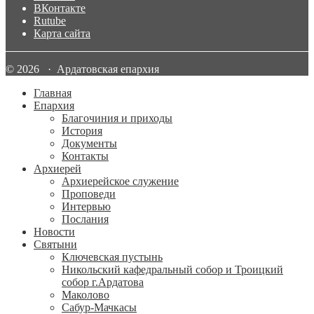
ВКонтакте
Rutube
Карта сайта
© 2026 · Ардатовская епархия
Главная
Епархия
Благочиния и приходы
История
Документы
Контакты
Архиерей
Архиерейское служение
Проповеди
Интервью
Послания
Новости
Святыни
Ключевская пустынь
Никольский кафедральный собор и Троицкий
собор г.Ардатова
Маколово
Сабур-Мачкасы