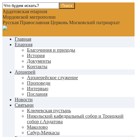
Ардатовская епархия
Мордовской митрополии
Русская Православная Церковь Московский патриархат
Главная
Епархия
Благочиния и приходы
История
Документы
Контакты
Архиерей
Архиерейское служение
Проповеди
Интервью
Послания
Новости
Святыни
Ключевская пустынь
Никольский кафедральный собор и Троицкий
собор г.Ардатова
Маколово
Сабур-Мачкасы