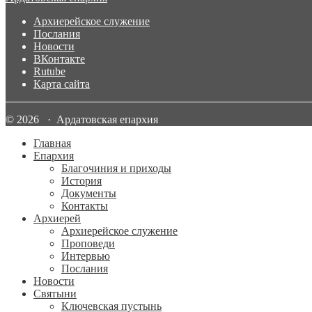
Архиерейское служение
Послания
Новости
ВКонтакте
Rutube
Карта сайта
© 2026 · Ардатовская епархия
Главная
Епархия
Благочиния и приходы
История
Документы
Контакты
Архиерей
Архиерейское служение
Проповеди
Интервью
Послания
Новости
Святыни
Ключевская пустынь