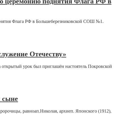
ю церемонию поднятия Флага РФ в
днятия Флага РФ в Большеберезниковской СОШ №1.
служение Отечеству»
на открытый урок был приглашён настоятель Покровской
м сыне
ророчицы, равноап.Николая, архиеп. Японского (1912),