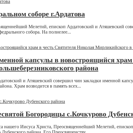
альном соборе г.Ардатова
освященнейший Мелетий, епископ Ардатовский и Атяшевский со
едрального собора. На полиелее...
менной капсулы в новостроящийся храм
ольшеберезниковского района
датовский и Атяшевский совершил чин закладки именной капсул
она. Храм возводится в память всех...
есвятой Богородицы с.Кочкурово Дубенс
Спаса нашего Иисуса Христа, Преосвященнейший Мелетий, еписк
Дубенского района. Его Преосвященству...