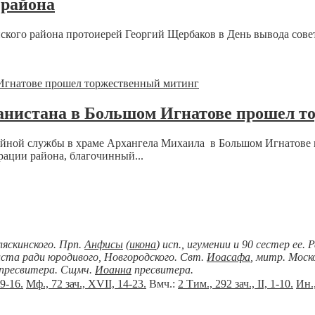
 района
ского района протоиерей Георгий Щербаков в День вывода сове
ганистана в Большом Игнатове прошел 
койной службы в храме Архангела Михаила в Большом Игнатове
ации района, благочинный...
ляскинского. Прп.
Анфисы
(
икона
) исп., игумении и 90 сестер ее.
иста ради юродивого, Новгородского. Свт.
Иоасафа
, митр. Моско
пресвитера. Сщмч.
Иоанна
пресвитера.
 9-16.
Мф., 72 зач., XVII, 14-23.
Вмч.:
2 Тим., 292 зач., II, 1-10.
Ин.,