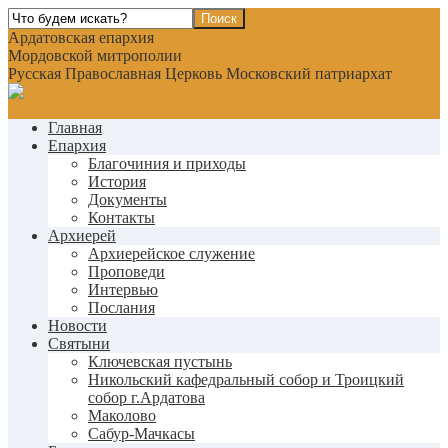
Ардатовская епархия
Мордовской митрополии
Русская Православная Церковь Московский патриархат
Главная
Епархия
Благочиния и приходы
История
Документы
Контакты
Архиерей
Архиерейское служение
Проповеди
Интервью
Послания
Новости
Святыни
Ключевская пустынь
Никольский кафедральный собор и Троицкий
собор г.Ардатова
Маколово
Сабур-Мачкасы