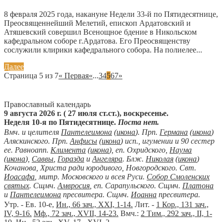
8 февраля 2025 года, накануне Недели 33-й по Пятидесятнице,
Преосвященнейший Мелетий, епископ Ардатовский и
Атяшевский совершил Всенощное бдение в Никольском
кафедральном соборе г.Ардатова. Его Преосвященству
сослужили клирики кафедрального собора. На полиелее...
Далее
Страница 5 из 7
« Первая
«
...
3
4
5
6
7
»
Православный календарь
9 августа 2026 г. ( 27 июля ст.ст.), воскресенье.
Неделя 10-я по Пятидесятнице.
Поста нет.
Вмч. и целителя
Пантелеимона
(
икона
). Прп.
Германа
(
икона
)
Аляскинского. Прп.
Анфисы
(
икона
) исп., игумении и 90 сестер
ее. Равноапп.
Климента
(
икона
), еп. Охридского,
Наума
(
икона
),
Саввы
,
Горазда
и
Ангеляра
. Блж.
Николая
(
икона
)
Кочанова, Христа ради юродивого, Новгородского. Свт.
Иоасафа
, митр. Московского и всея Руси.
Собор Смоленских
святых
. Сщмч.
Амвросия
, еп. Сарапульского. Сщмч.
Платона
и
Пантелеимона
пресвитера. Сщмч.
Иоанна
пресвитера.
Утр. - Ев. 10-е,
Ин., 66 зач., XXI, 1-14.
Лит. -
1 Кор., 131 зач.,
IV, 9-16.
Мф., 72 зач., XVII, 14-23.
Вмч.:
2 Тим., 292 зач., II, 1-