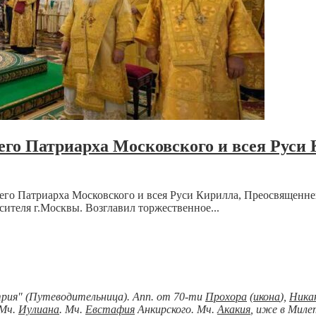
го Патриарха Московского и всея Руси 
шего Патриарха Московского и всея Руси Кирилла, Преосвящен
ителя г.Москвы. Возглавил торжественное...
рия" (Путеводительница). Апп. от 70-ти
Прохора
(
икона
),
Ника
 Мч.
Иулиана
. Мч.
Евстафия
Анкирского. Мч.
Акакия
, иже в Миле