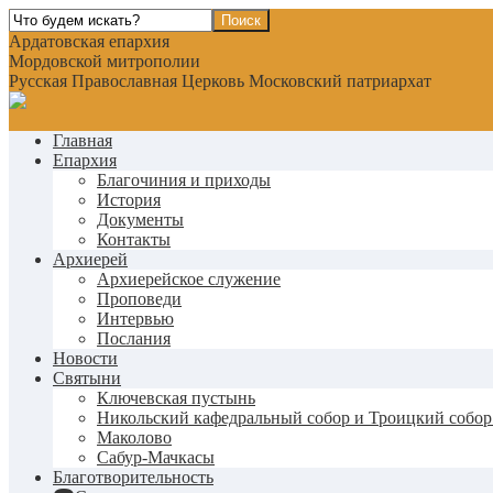
Ардатовская епархия
Мордовской митрополии
Русская Православная Церковь Московский патриархат
Главная
Епархия
Благочиния и приходы
История
Документы
Контакты
Архиерей
Архиерейское служение
Проповеди
Интервью
Послания
Новости
Святыни
Ключевская пустынь
Никольский кафедральный собор и Троицкий собор
Маколово
Сабур-Мачкасы
Благотворительность