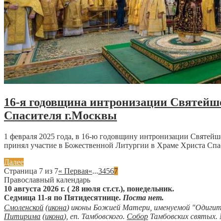
16-я годовщина интронизации Святейше
Спасителя г.Москвы
1 февраля 2025 года, в 16-ю годовщину интронизации Святей
принял участие в Божественной Литургии в Храме Христа Спас
Далее
Страница 7 из 7
« Первая
«
...
3
4
5
6
7
Православный календарь
10 августа 2026 г. ( 28 июля ст.ст.), понедельник.
Седмица 11-я по Пятидесятнице.
Поста нет.
Смоленской
(
икона
) иконы Божией Матери, именуемой "Одигит
Питирима
(
икона
), еп. Тамбовского.
Собор
Тамбовских святых.