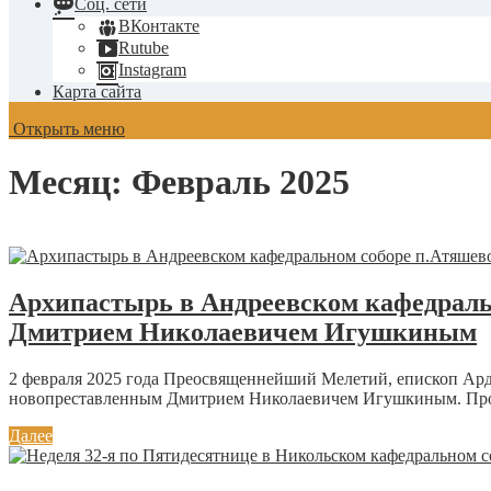
Соц. сети
ВКонтакте
Rutube
Instagram
Карта сайта
Открыть меню
Месяц:
Февраль 2025
Архипастырь в Андреевском кафедраль
Дмитрием Николаевичем Игушкиным
2 февраля 2025 года Преосвященнейший Мелетий, епископ Ард
новопреставленным Дмитрием Николаевичем Игушкиным. Прос
Далее