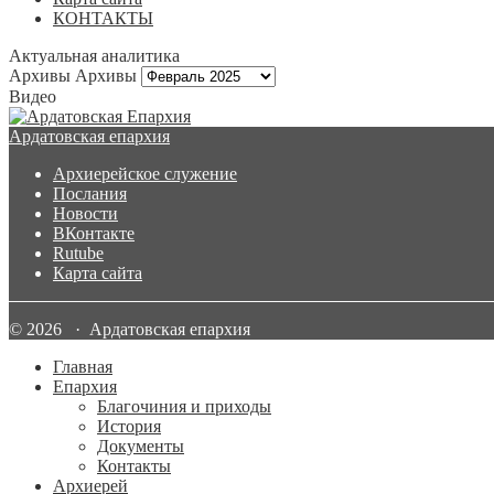
КОНТАКТЫ
Актуальная аналитика
Архивы
Архивы
Видео
Ардатовская епархия
Архиерейское служение
Послания
Новости
ВКонтакте
Rutube
Карта сайта
© 2026 · Ардатовская епархия
Главная
Епархия
Благочиния и приходы
История
Документы
Контакты
Архиерей