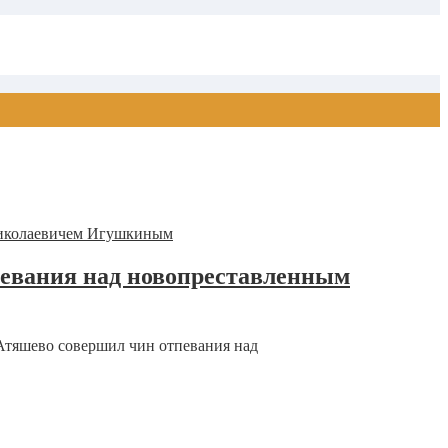
певания над новопреставленным
Атяшево совершил чин отпевания над