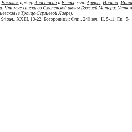
.
Василия
, прмцц.
Анастасии
и
Елены
, мчч.
Арефы
,
Иоанна
,
Иоан
и. Чтимые списки со Смоленской иконы Божией Матери:
Устюж
иевская
(в Троице-Сергиевой Лавре).
 94 зач., XXIII, 13-22.
Богородицы:
Флп., 240 зач., II, 5-11.
Лк., 54 