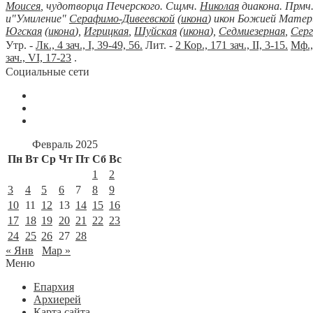
Моисея
, чудотворца Печерского. Сщмч.
Николая
диакона. Прмч
и"Умиление"
Серафимо-Дивеевской
(
икона
) икон Божией Матер
Югская
(
икона
),
Игрицкая
,
Шуйская
(
икона
),
Седмиезерная
,
Серг
Утр. -
Лк., 4 зач., I, 39-49, 56.
Лит. -
2 Кор., 171 зач., II, 3-15.
Мф.,
зач., VI, 17-23
.
Социальные сети
Февраль 2025
Пн
Вт
Ср
Чт
Пт
Сб
Вс
1
2
3
4
5
6
7
8
9
10
11
12
13
14
15
16
17
18
19
20
21
22
23
24
25
26
27
28
« Янв
Мар »
Меню
Епархия
Архиерей
Карта сайта