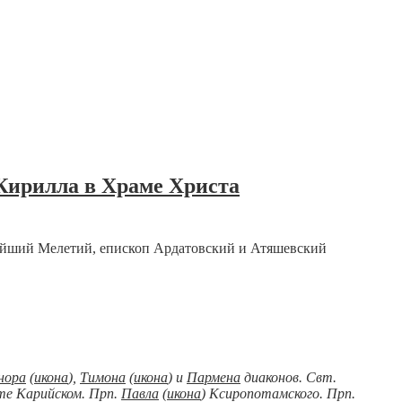
Кирилла в Храме Христа
нейший Мелетий, епископ Ардатовский и Атяшевский
нора
(
икона
),
Тимона
(
икона
) и
Пармена
диаконов. Свт.
те Карийском. Прп.
Павла
(
икона
) Ксиропотамского. Прп.