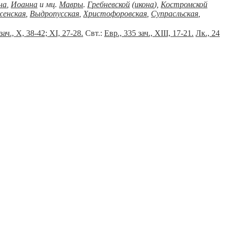
на
,
Иоанна
и мц.
Мавры
.
Гребневской
(
икона
),
Костромской
енская
,
Выдропусская
,
Христофоровская
,
Супрасльская
,
зач., X, 38-42; XI, 27-28.
Свт.:
Евр., 335 зач., XIII, 17-21.
Лк., 24