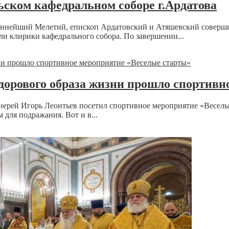
ьском кафедральном соборе г.Ардатова
ященнейший Мелетий, епископ Ардатовский и Атяшевский совер
ли клирики кафедрального собора. По завершении...
дорового образа жизни прошло спортивн
иерей Игорь Леонтьев посетил спортивное мероприятие «Веселы
 для подражания. Вот и в...