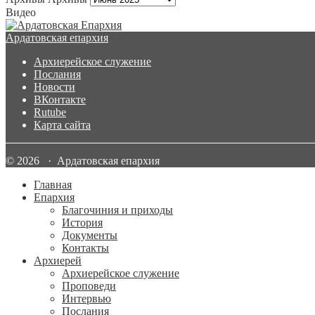
Видео
Ардатовская епархия
Архиерейское служение
Послания
Новости
ВКонтакте
Rutube
Карта сайта
© 2026 · Ардатовская епархия
Главная
Епархия
Благочиния и приходы
История
Документы
Контакты
Архиерей
Архиерейское служение
Проповеди
Интервью
Послания