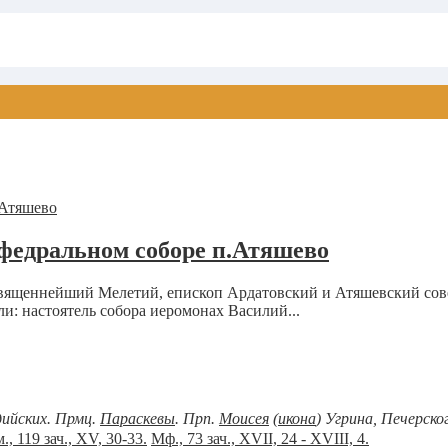
федральном соборе п.Атяшево
освященнейший Мелетий, епископ Ардатовский и Атяшевский с
и: настоятель собора иеромонах Василий...
дийских. Прмц.
Параскевы
. Прп.
Моисея
(
икона
) Угрина, Печерск
., 119 зач., XV, 30-33.
Мф., 73 зач., XVII, 24 - XVIII, 4.