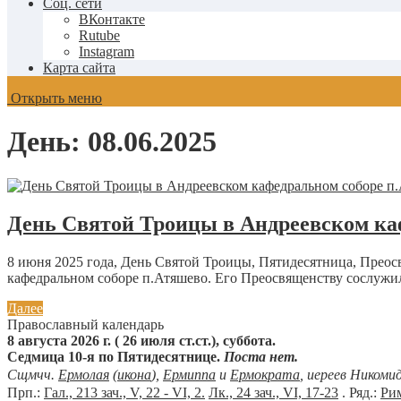
Соц. сети
ВКонтакте
Rutube
Instagram
Карта сайта
Открыть меню
День:
08.06.2025
День Святой Троицы в Андреевском ка
8 июня 2025 года, День Святой Троицы, Пятидесятница, Пре
кафедральном соборе п.Атяшево. Его Преосвященству сослужил
Далее
Православный календарь
8 августа 2026 г. ( 26 июля ст.ст.), суббота.
Седмица 10-я по Пятидесятнице.
Поста нет.
Сщмчч.
Ермолая
(
икона
),
Ермиппа
и
Ермократа
, иереев Никоми
Прп.:
Гал., 213 зач., V, 22 - VI, 2.
Лк., 24 зач., VI, 17-23
. Ряд.:
Рим