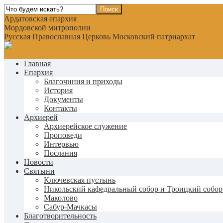
Ардатовская епархия
Мордовской митрополии
Русская Православная Церковь Московский патриархат
Главная
Епархия
Благочиния и приходы
История
Документы
Контакты
Архиерей
Архиерейское служение
Проповеди
Интервью
Послания
Новости
Святыни
Ключевская пустынь
Никольский кафедральный собор и Троицкий собор
Маколово
Сабур-Мачкасы
Благотворительность