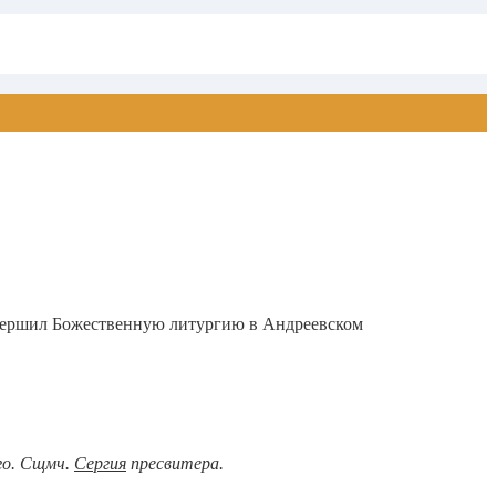
овершил Божественную литургию в Андреевском
ого. Сщмч.
Сергия
пресвитера.