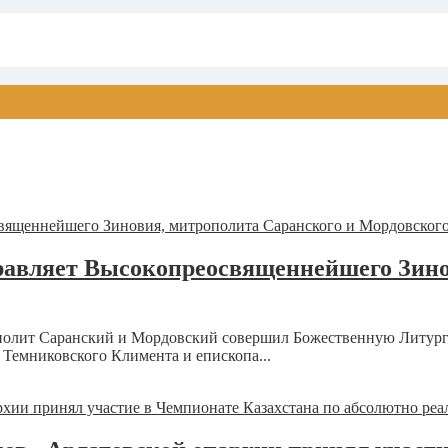
дравляет Высокопреосвященнейшего Зино
олит Саранский и Мордовский совершил Божественную Литурги
Темниковского Климента и епископа...