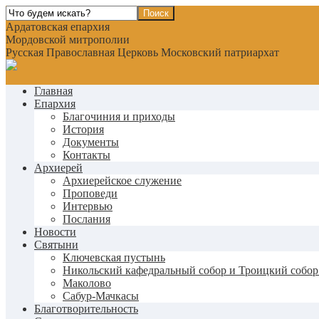
Ардатовская епархия
Мордовской митрополии
Русская Православная Церковь Московский патриархат
Главная
Епархия
Благочиния и приходы
История
Документы
Контакты
Архиерей
Архиерейское служение
Проповеди
Интервью
Послания
Новости
Святыни
Ключевская пустынь
Никольский кафедральный собор и Троицкий собор
Маколово
Сабур-Мачкасы
Благотворительность