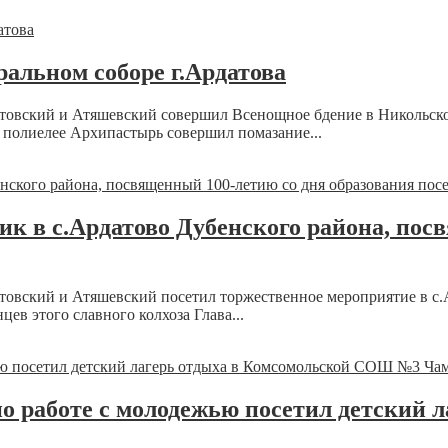
альном соборе г.Ардатова
овский и Атяшевский совершил Всенощное бдение в Никольском
 полиелее Архипастырь совершил помазание...
к в с.Ардатово Дубенского района, пос
овский и Атяшевский посетил торжественное мероприятие в с.
ев этого славного колхоза Глава...
 работе с молодежью посетил детский л