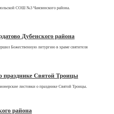
омольской СОШ №3 Чамзинского района.
рдатово Дубенского района
ершил Божественную литургию в храме святителя
о празднике Святой Троицы
ионерские листовки о празднике Святой Троицы.
ого района