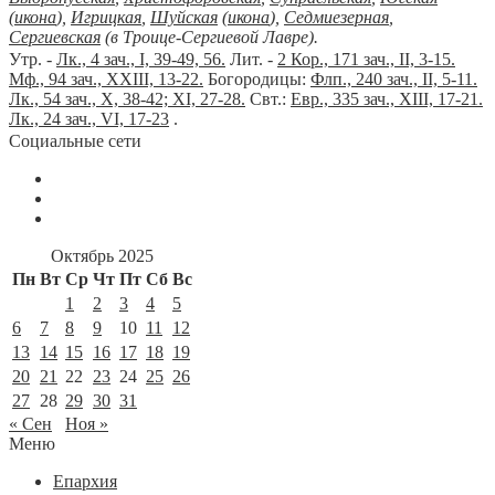
(
икона
),
Игрицкая
,
Шуйская
(
икона
),
Седмиезерная
,
Сергиевская
(в Троице-Сергиевой Лавре).
Утр. -
Лк., 4 зач., I, 39-49, 56.
Лит. -
2 Кор., 171 зач., II, 3-15.
Мф., 94 зач., XXIII, 13-22.
Богородицы:
Флп., 240 зач., II, 5-11.
Лк., 54 зач., X, 38-42; XI, 27-28.
Свт.:
Евр., 335 зач., XIII, 17-21.
Лк., 24 зач., VI, 17-23
.
Социальные сети
Октябрь 2025
Пн
Вт
Ср
Чт
Пт
Сб
Вс
1
2
3
4
5
6
7
8
9
10
11
12
13
14
15
16
17
18
19
20
21
22
23
24
25
26
27
28
29
30
31
« Сен
Ноя »
Меню
Епархия