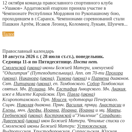
12 октября команда православного спортивного клуба
«Ушаков» Ардатовской епархии приняла участие в
Чемпионате Республики Мордовия по Рукопашному бою,
проходившем в г.Саранск. Чемпионами соревнований стали
Пашкин Артём, Исаков Леонид, Коломиец Лукьян, Шунчев...
Далее
Православный календарь
10 августа 2026 г. ( 28 июля ст.ст.), понедельник.
Седмица 11-я по Пятидесятнице.
Поста нет.
Смоленской
(
икона
) иконы Божией Матери, именуемой
"Одигитрия" (Путеводительница). Апп. от 70-ти
Прохора
(
икона
),
Никанора
(
икона
),
Тимона
(
икона
) и
Пармена
диаконов.
Свт.
Питирима
(
икона
), еп. Тамбовского.
Собор
Тамбовских
святых. Мч.
Иулиана
. Мч.
Евстафия
Анкирского. Мч.
Акакия
,
иже в Милете Карийском. Прп.
Павла
(
икона
)
Ксиропотамского. Прп.
Моисея
, чудотворца Печерского.
Сщмч.
Николая
диакона. Прмч.
Василия
, прмцц.
Анастасии
и
Елены
, мчч.
Арефы
,
Иоанна
,
Иоанна
,
Иоанна
и мц.
Мавры
.
Гребневской
(
икона
),
Костромской
и"Умиление"
Серафимо-
Дивеевской
(
икона
) икон Божией Матери. Чтимые списки со
Смоленской иконы Божией Матери:
Устюженская
,
Выдропусская
,
Христофоровская
,
Супрасльская
,
Югская