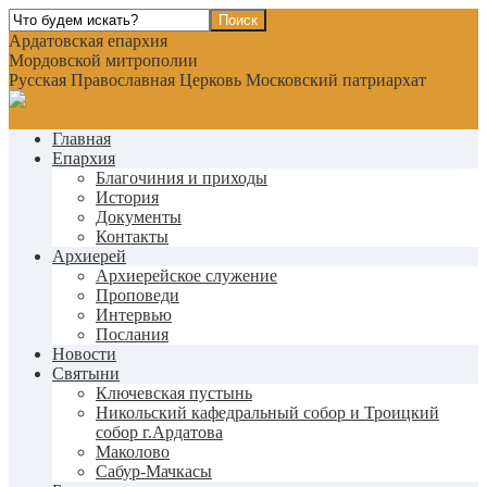
Ардатовская епархия
Мордовской митрополии
Русская Православная Церковь Московский патриархат
Главная
Епархия
Благочиния и приходы
История
Документы
Контакты
Архиерей
Архиерейское служение
Проповеди
Интервью
Послания
Новости
Святыни
Ключевская пустынь
Никольский кафедральный собор и Троицкий
собор г.Ардатова
Маколово
Сабур-Мачкасы