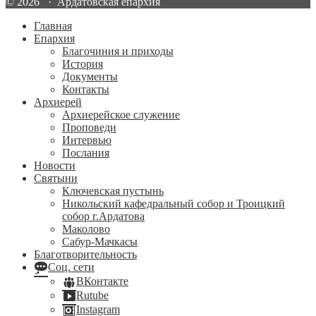
© 2026 · Ардатовская епархия
Главная
Епархия
Благочиния и приходы
История
Документы
Контакты
Архиерей
Архиерейское служение
Проповеди
Интервью
Послания
Новости
Святыни
Ключевская пустынь
Никольский кафедральный собор и Троицкий
собор г.Ардатова
Маколово
Сабур-Мачкасы
Благотворительность
Соц. сети
ВКонтакте
Rutube
Instagram