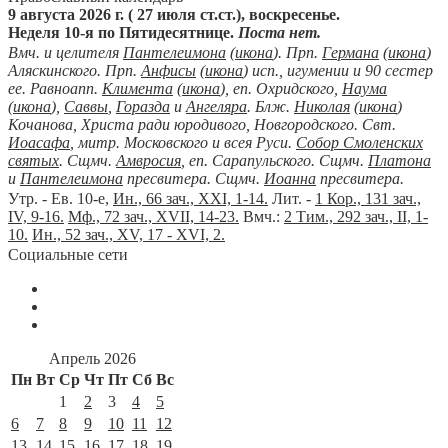
9 августа 2026 г. ( 27 июля ст.ст.), воскресенье.
Неделя 10-я по Пятидесятнице.
Поста нет.
Вмч. и целителя
Пантелеимона
(
икона
). Прп.
Германа
(
икона
)
Аляскинского. Прп.
Анфисы
(
икона
) исп., игумении и 90 сестер
ее. Равноапп.
Климента
(
икона
), еп. Охридского,
Наума
(
икона
),
Саввы
,
Горазда
и
Ангеляра
. Блж.
Николая
(
икона
)
Кочанова, Христа ради юродивого, Новгородского. Свт.
Иоасафа
, митр. Московского и всея Руси.
Собор Смоленских
святых
. Сщмч.
Амвросия
, еп. Сарапульского. Сщмч.
Платона
и
Пантелеимона
пресвитера. Сщмч.
Иоанна
пресвитера.
Утр. - Ев. 10-е,
Ин., 66 зач., XXI, 1-14.
Лит. -
1 Кор., 131 зач.,
IV, 9-16.
Мф., 72 зач., XVII, 14-23.
Вмч.:
2 Тим., 292 зач., II, 1-
10.
Ин., 52 зач., XV, 17 - XVI, 2.
Социальные сети
Апрель 2026
Пн
Вт
Ср
Чт
Пт
Сб
Вс
1
2
3
4
5
6
7
8
9
10
11
12
13
14
15
16
17
18
19