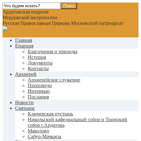
Ардатовская епархия
Мордовской митрополии
Русская Православная Церковь Московский патриархат
Главная
Епархия
Благочиния и приходы
История
Документы
Контакты
Архиерей
Архиерейское служение
Проповеди
Интервью
Послания
Новости
Святыни
Ключевская пустынь
Никольский кафедральный собор и Троицкий
собор г.Ардатова
Маколово
Сабур-Мачкасы