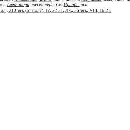
мч.
Александра
пресвитера. Св.
Ираиды
исп.
Гал., 210 зач. (от полу́), IV, 22-31.
Лк., 36 зач., VIII, 16-21.