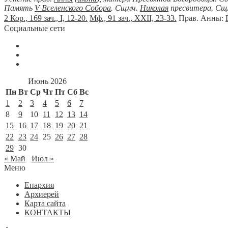
Память
V Вселенского Собора
. Сщмч.
Николая
пресвитера. Сщ
2 Кор., 169 зач., I, 12-20.
Мф., 91 зач., XXII, 23-33.
Прав. Анны:
Социальные сети
Июнь 2026
Пн
Вт
Ср
Чт
Пт
Сб
Вс
1
2
3
4
5
6
7
8
9
10
11
12
13
14
15
16
17
18
19
20
21
22
23
24
25
26
27
28
29
30
« Май
Июл »
Меню
Епархия
Архиерей
Карта сайта
КОНТАКТЫ