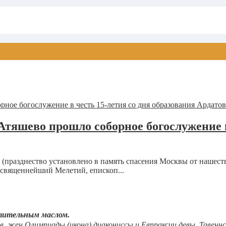
тяшево прошло соборное богослужение в
празднество установлено в память спасения Москвы от нашестви
освященнейший Мелетий, епископ...
тительным маслом.
вв. жен
Олимпиады
(
икона
) диакониссы и
Евпраксии
девы, Тавеннс