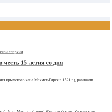
 честь 15-летия со дня
я крымского хана Махмет-Гирея в 1521 г.), равноапп.
кой. Прп.
Макария
(
икона
) Желтоводского, Унженского.