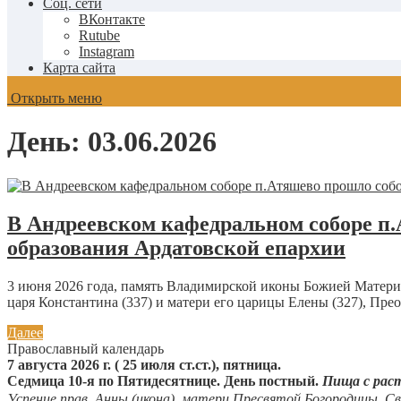
Соц. сети
ВКонтакте
Rutube
Instagram
Карта сайта
Открыть меню
День:
03.06.2026
В Андреевском кафедральном соборе п.А
образования Ардатовской епархии
3 июня 2026 года, память Владимирской иконы Божией Матери (
царя Константина (337) и матери его царицы Елены (327), Пре
Далее
Православный календарь
7 августа 2026 г. ( 25 июля ст.ст.), пятница.
Седмица 10-я по Пятидесятнице. День постный.
Пища с рас
Успение прав.
Анны
(
икона
), матери Пресвятой Богородицы. С