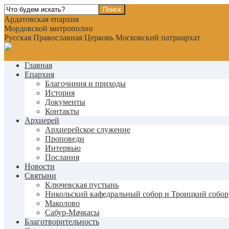
Ардатовская епархия
Мордовской митрополии
Русская Православная Церковь Московский патриархат
Главная
Епархия
Благочиния и приходы
История
Документы
Контакты
Архиерей
Архиерейское служение
Проповеди
Интервью
Послания
Новости
Святыни
Ключевская пустынь
Никольский кафедральный собор и Троицкий собор
Маколово
Сабур-Мачкасы
Благотворительность