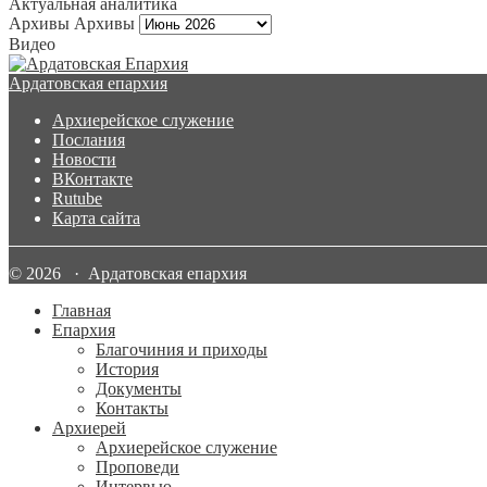
Актуальная аналитика
Архивы
Архивы
Видео
Ардатовская епархия
Архиерейское служение
Послания
Новости
ВКонтакте
Rutube
Карта сайта
© 2026 · Ардатовская епархия
Главная
Епархия
Благочиния и приходы
История
Документы
Контакты
Архиерей
Архиерейское служение
Проповеди
Интервью