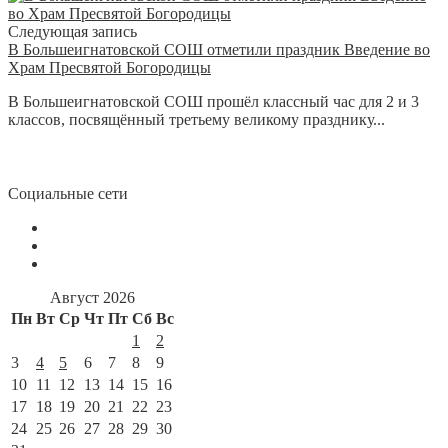
Следующая запись
В Большеигнатовской СОШ отметили праздник Введение во
Храм Пресвятой Богородицы
В Большеигнатовской СОШ прошёл классный час для 2 и 3
классов, посвящённый третьему великому празднику...
Социальные сети
Август 2026
Пн
Вт
Ср
Чт
Пт
Сб
Вс
1
2
3
4
5
6
7
8
9
10
11
12
13
14
15
16
17
18
19
20
21
22
23
24
25
26
27
28
29
30