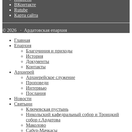
ВКонтакте
Rutube
Карта сайта
© 2026 · Ардатовская епархия
Главная
Епархия
Благочиния и приходы
История
Документы
Контакты
Архиерей
Архиерейское служение
Проповеди
Интервью
Послания
Новости
Святыни
Ключевская пустынь
Никольский кафедральный собор и Троицкий
собор г.Ардатова
Маколово
Сабур-Мачкасы