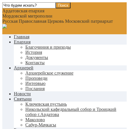
Ардатовская епархия
Мордовской митрополии
Русская Православная Церковь Московский патриархат
Главная
Епархия
Благочиния и приходы
История
Документы
Контакты
Архиерей
Архиерейское служение
Проповеди
Интервью
Послания
Новости
Святыни
Ключевская пустынь
Никольский кафедральный собор и Троицкий
собор г.Ардатова
Маколово
Сабур-Мачкасы