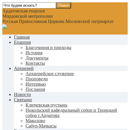
Ардатовская епархия
Мордовской митрополии
Русская Православная Церковь Московский патриархат
Главная
Епархия
Благочиния и приходы
История
Документы
Контакты
Архиерей
Архиерейское служение
Проповеди
Интервью
Послания
Новости
Святыни
Ключевская пустынь
Никольский кафедральный собор и Троицкий
собор г.Ардатова
Маколово
Сабур-Мачкасы