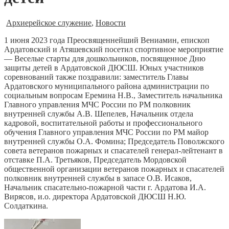
Архиерейское служение
,
Новости
1 июня 2023 года Преосвященнейший Вениамин, епископ
Ардатовский и Атяшевский посетил спортивное мероприятие
— Веселые старты для дошкольников, посвященное Дню
защиты детей в Ардатовской ДЮСШ. Юных участников
соревнований также поздравили: заместитель Главы
Ардатовского муниципального района администрации по
социальным вопросам Еремина Н.В., Заместитель начальника
Главного управления МЧС России по РМ полковник
внутренней службы А.В. Шепелев, Начальник отдела
кадровой, воспитательной работы и профессионального
обучения Главного управления МЧС России по РМ майор
внутренней службы О.А. Фомина; Председатель Поволжского
совета ветеранов пожарных и спасателей генерал-лейтенант в
отставке П.А. Третьяков, Председатель Мордовской
общественной организации ветеранов пожарных и спасателей
полковник внутренней службы в запасе О.В. Исаков,
Начальник спасательно-пожарной части г. Ардатова И.А.
Вирясов, и.о. директора Ардатовской ДЮСШ Н.Ю.
Солдаткина.