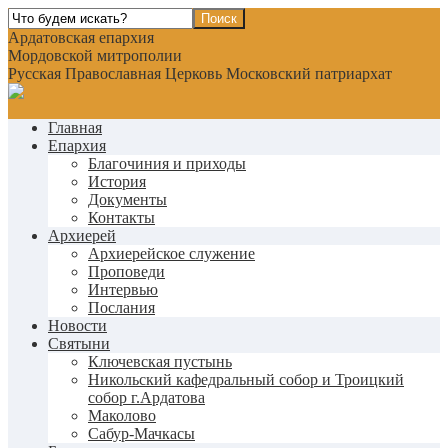
Ардатовская епархия
Мордовской митрополии
Русская Православная Церковь Московский патриархат
Главная
Епархия
Благочиния и приходы
История
Документы
Контакты
Архиерей
Архиерейское служение
Проповеди
Интервью
Послания
Новости
Святыни
Ключевская пустынь
Никольский кафедральный собор и Троицкий
собор г.Ардатова
Маколово
Сабур-Мачкасы