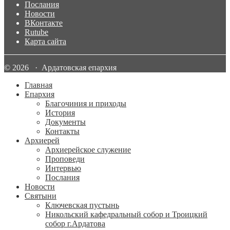
Послания
Новости
ВКонтакте
Rutube
Карта сайта
© 2026 · Ардатовская епархия
Главная
Епархия
Благочиния и приходы
История
Документы
Контакты
Архиерей
Архиерейское служение
Проповеди
Интервью
Послания
Новости
Святыни
Ключевская пустынь
Никольский кафедральный собор и Троицкий
собор г.Ардатова