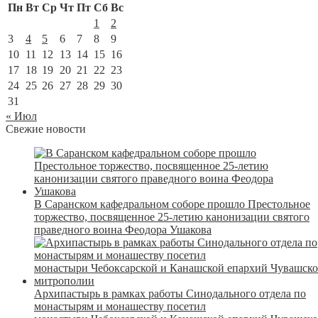
Пн
Вт
Ср
Чт
Пт
Сб
Вс
1
2
3
4
5
6
7
8
9
10
11
12
13
14
15
16
17
18
19
20
21
22
23
24
25
26
27
28
29
30
31
« Июл
Свежие новости
В Саранском кафедральном соборе прошло Престольное
торжество, посвященное 25-летию канонизации святого
праведного воина Феодора Ушакова
Архипастырь в рамках работы Синодального отдела по
монастырям и монашеству посетил