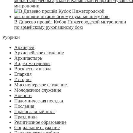
монастыри Чебоксарской и Канашской епархий Чувашск
митрополии
В Дивеево прошёл Кубок Нижегородской митрополии
по армейскому рукопашному бою
Рубрики
Архиерей
Архиерейское служение
Архипастырь
Видео-материалы
Воскресная школа
Епархия
История
Миссионерское служение
Молодежное служение
Новости
Паломническая поездка
Послания
Православный пост
Праздники
Религиозное образование
Социальное служение
Экологическая работа