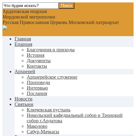
Ардатовская епархия
Мордовской митрополии
Русская Православная Церковь Московский патриархат
Главная
Епархия
Благочиния и приходы
История
Документы
Контакты
Архиерей
Архиерейское служение
Проповеди
Интервью
Послания
Новости
Святыни
Ключевская пустынь
Никольский кафедральный собор и Троицкий
собор г.Ардатова
Маколово
Сабур-Мачкасы