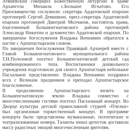
Атяшевский совершил Божественную литургию в храме
Архангела Михаила с.Большое Игнатово.
Его
Преосвященству сослужили: секретарь Ардатовской епархии
протоиерей Сергий Демашкин, пресс-секретарь Ардатовской
епархии протоиерей Дмитрий Молчанов, настоятель храма,
благочинный Большеигнатовского района протоиерей
Александр Никитин и духовенство Ардатовской епархии. По
завершении богослужения Владыка Вениамин обратился к
пастве с Архипастырским словом.
По завершении богослужения Правящий Архиерей вместе с
Главой Большеигнатовского муниципального района
Т.Н.Полозовой посетил Большеигнатовский детский сад
комбинированного типа. Воспитанники дошкольного
учреждения подготовили для своего Архипастыря небольшое
Пасхальное представление. Владыка Вениамин поздравил
всех с Великим праздником и преподал Архипастырское
благословение.
В продолжении Архипастырского визита на
Большеигнатовскую землю Владыка совместно с
многочисленными гостями посетил Пасхальный концерт. Во
Дворце культуры детской православной студией «Пчелки»
был организован торжественный концерт. В программе
концерта были представлены музыкальные, поэтические и
театрализованные номера. Таланты юных артистов доставили
массу радостных эмоций многочисленным зрителям.