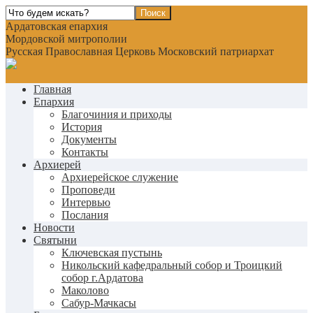
Ардатовская епархия
Мордовской митрополии
Русская Православная Церковь Московский патриархат
Главная
Епархия
Благочиния и приходы
История
Документы
Контакты
Архиерей
Архиерейское служение
Проповеди
Интервью
Послания
Новости
Святыни
Ключевская пустынь
Никольский кафедральный собор и Троицкий
собор г.Ардатова
Маколово
Сабур-Мачкасы