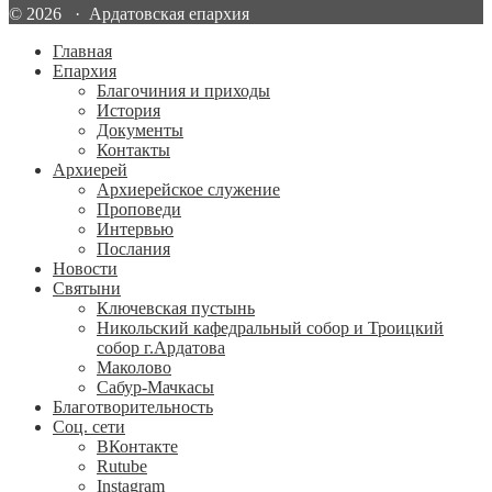
© 2026 · Ардатовская епархия
Главная
Епархия
Благочиния и приходы
История
Документы
Контакты
Архиерей
Архиерейское служение
Проповеди
Интервью
Послания
Новости
Святыни
Ключевская пустынь
Никольский кафедральный собор и Троицкий
собор г.Ардатова
Маколово
Сабур-Мачкасы
Благотворительность
Соц. сети
ВКонтакте
Rutube
Instagram