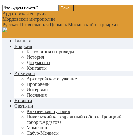
Ардатовская епархия
Мордовской митрополии
Русская Православная Церковь Московский патриархат
Главная
Епархия
Благочиния и приходы
История
Документы
Контакты
Архиерей
Архиерейское служение
Проповеди
Интервью
Послания
Новости
Святыни
Ключевская пустынь
Никольский кафедральный собор и Троицкий
собор г.Ардатова
Маколово
Сабур-Мачкасы