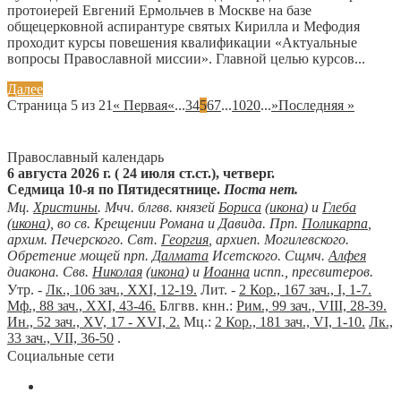
протоиерей Евгений Ермольчев в Москве на базе
общецерковной аспирантуре святых Кирилла и Мефодия
проходит курсы повешения квалификации «Актуальные
вопросы Православной миссии». Главной целью курсов...
Далее
Страница 5 из 21
« Первая
«
...
3
4
5
6
7
...
10
20
...
»
Последняя »
Православный календарь
6 августа 2026 г. ( 24 июля ст.ст.), четверг.
Седмица 10-я по Пятидесятнице.
Поста нет.
Мц.
Христины
. Мчч. блгвв. князей
Бориса
(
икона
) и
Глеба
(
икона
), во св. Крещении Романа и Давида. Прп.
Поликарпа
,
архим. Печерского. Свт.
Георгия
, архиеп. Могилевского.
Обретение мощей прп.
Далмата
Исетского. Сщмч.
Алфея
диакона. Свв.
Николая
(
икона
) и
Иоанна
испп., пресвитеров.
Утр. -
Лк., 106 зач., XXI, 12-19.
Лит. -
2 Кор., 167 зач., I, 1-7.
Мф., 88 зач., XXI, 43-46.
Блгвв. кнн.:
Рим., 99 зач., VIII, 28-39.
Ин., 52 зач., XV, 17 - XVI, 2.
Мц.:
2 Кор., 181 зач., VI, 1-10.
Лк.,
33 зач., VII, 36-50
.
Социальные сети