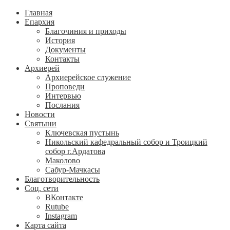
Главная
Епархия
Благочиния и приходы
История
Документы
Контакты
Архиерей
Архиерейское служение
Проповеди
Интервью
Послания
Новости
Святыни
Ключевская пустынь
Никольский кафедральный собор и Троицкий
собор г.Ардатова
Маколово
Сабур-Мачкасы
Благотворительность
Соц. сети
ВКонтакте
Rutube
Instagram
Карта сайта