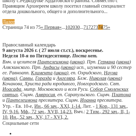
школу с.Редкодубье Ардатовского района. Совместно с
Правящим Архиереем школу посетил главный специалист
отдела дошкольного, общего и дополнительного...
Далее
Страница 74 из 75
« Первая
«
...
10
20
30
...
71
72
73
74
75
»
Православный календарь
9 августа 2026 г. ( 27 июля ст.ст.), воскресенье.
Неделя 10-я по Пятидесятнице.
Поста нет.
Вмч. и целителя
Пантелеимона
(
икона
). Прп.
Германа
(
икона
)
Аляскинского. Прп.
Анфисы
(
икона
) исп., игумении и 90 сестер
ее. Равноапп.
Климента
(
икона
), еп. Охридского,
Наума
(
икона
),
Саввы
,
Горазда
и
Ангеляра
. Блж.
Николая
(
икона
)
Кочанова, Христа ради юродивого, Новгородского. Свт.
Иоасафа
, митр. Московского и всея Руси.
Собор Смоленских
святых
. Сщмч.
Амвросия
, еп. Сарапульского. Сщмч.
Платона
и
Пантелеимона
пресвитера. Сщмч.
Иоанна
пресвитера.
Утр. - Ев. 10-е,
Ин., 66 зач., XXI, 1-14.
Лит. -
1 Кор., 131 зач.,
IV, 9-16.
Мф., 72 зач., XVII, 14-23.
Вмч.:
2 Тим., 292 зач., II, 1-
10.
Ин., 52 зач., XV, 17 - XVI, 2.
Социальные сети