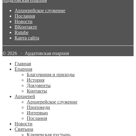
Ардатовская епархия
Архиерейское служение
Послания
Новости
ВКонтакте
Rutube
Карта сайта
© 2026 · Ардатовская епархия
Главная
Епархия
Благочиния и приходы
История
Документы
Контакты
Архиерей
Архиерейское служение
Проповеди
Интервью
Послания
Новости
Святыни
Ключевская пустынь