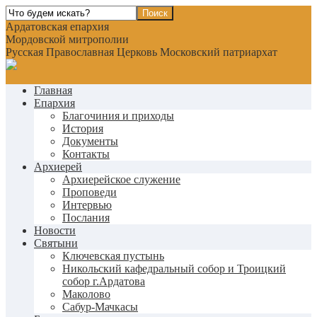
Ардатовская епархия
Мордовской митрополии
Русская Православная Церковь Московский патриархат
Главная
Епархия
Благочиния и приходы
История
Документы
Контакты
Архиерей
Архиерейское служение
Проповеди
Интервью
Послания
Новости
Святыни
Ключевская пустынь
Никольский кафедральный собор и Троицкий
собор г.Ардатова
Маколово
Сабур-Мачкасы