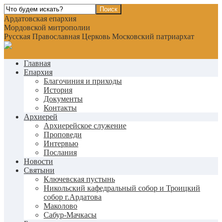
Ардатовская епархия
Мордовской митрополии
Русская Православная Церковь Московский патриархат
Главная
Епархия
Благочиния и приходы
История
Документы
Контакты
Архиерей
Архиерейское служение
Проповеди
Интервью
Послания
Новости
Святыни
Ключевская пустынь
Никольский кафедральный собор и Троицкий
собор г.Ардатова
Маколово
Сабур-Мачкасы