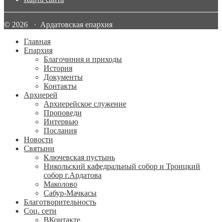
© 2026 · Ардатовская епархия
Главная
Епархия
Благочиния и приходы
История
Документы
Контакты
Архиерей
Архиерейское служение
Проповеди
Интервью
Послания
Новости
Святыни
Ключевская пустынь
Никольский кафедральный собор и Троицкий
собор г.Ардатова
Маколово
Сабур-Мачкасы
Благотворительность
Соц. сети
ВКонтакте