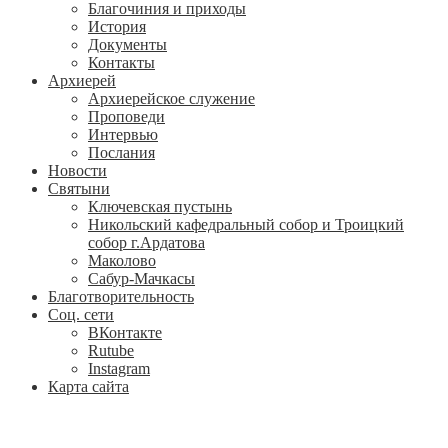
Благочиния и приходы
История
Документы
Контакты
Архиерей
Архиерейское служение
Проповеди
Интервью
Послания
Новости
Святыни
Ключевская пустынь
Никольский кафедральный собор и Троицкий
собор г.Ардатова
Маколово
Сабур-Мачкасы
Благотворительность
Соц. сети
ВКонтакте
Rutube
Instagram
Карта сайта