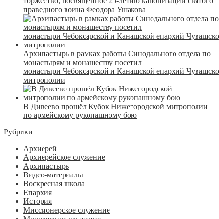
торжество, посвященное 25-летию канонизации святого
праведного воина Феодора Ушакова
Архипастырь в рамках работы Синодального отдела по
монастырям и монашеству посетил
монастыри Чебоксарской и Канашской епархий Чувашск
митрополии
В Дивеево прошёл Кубок Нижегородской митрополии
по армейскому рукопашному бою
Рубрики
Архиерей
Архиерейское служение
Архипастырь
Видео-материалы
Воскресная школа
Епархия
История
Миссионерское служение
Молодежное служение