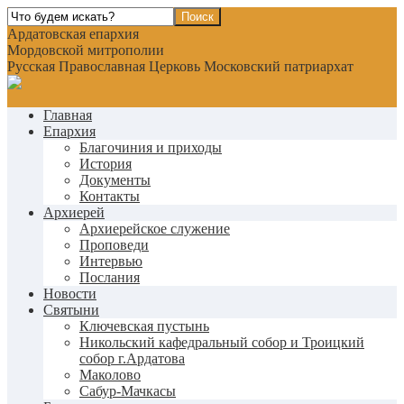
Ардатовская епархия
Мордовской митрополии
Русская Православная Церковь Московский патриархат
Главная
Епархия
Благочиния и приходы
История
Документы
Контакты
Архиерей
Архиерейское служение
Проповеди
Интервью
Послания
Новости
Святыни
Ключевская пустынь
Никольский кафедральный собор и Троицкий
собор г.Ардатова
Маколово
Сабур-Мачкасы