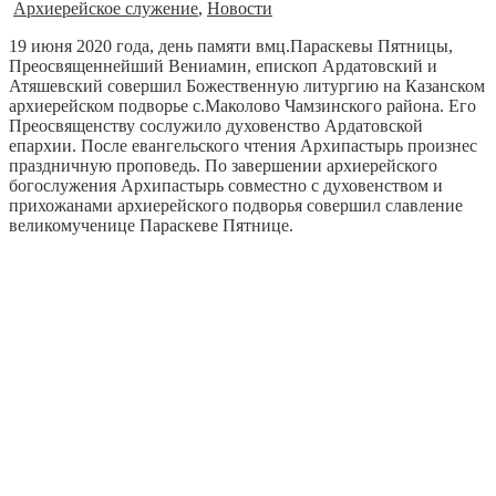
Архиерейское служение
,
Новости
19 июня 2020 года, день памяти вмц.Параскевы Пятницы,
Преосвященнейший Вениамин, епископ Ардатовский и
Атяшевский совершил Божественную литургию на Казанском
архиерейском подворье с.Маколово Чамзинского района. Его
Преосвященству сослужило духовенство Ардатовской
епархии. После евангельского чтения Архипастырь произнес
праздничную проповедь. По завершении архиерейского
богослужения Архипастырь совместно с духовенством и
прихожанами архиерейского подворья совершил славление
великомученице Параскеве Пятнице.