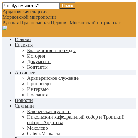
Ардатовская епархия
Мордовской митрополии
Русская Православная Церковь Московский патриархат
Главная
Епархия
Благочиния и приходы
История
Документы
Контакты
Архиерей
Архиерейское служение
Проповеди
Интервью
Послания
Новости
Святыни
Ключевская пустынь
Никольский кафедральный собор и Троицкий
собор г.Ардатова
Маколово
Сабур-Мачкасы