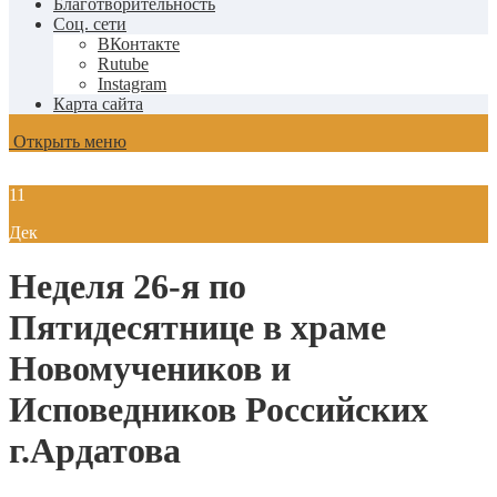
Благотворительность
Соц. сети
ВКонтакте
Rutube
Instagram
Карта сайта
Открыть меню
11
Дек
Неделя 26-я по
Пятидесятнице в храме
Новомучеников и
Исповедников Российских
г.Ардатова