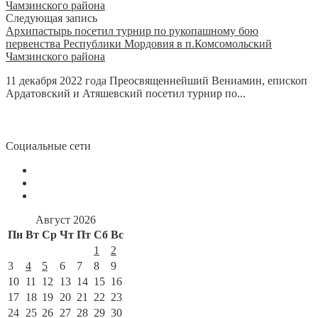
Следующая запись
Архипастырь посетил турнир по рукопашному бою
первенства Республики Мордовия в п.Комсомольский
Чамзинского района
11 декабря 2022 года Преосвященнейший Вениамин, епископ
Ардатовский и Атяшевский посетил турнир по...
Социальные сети
Август 2026
Пн
Вт
Ср
Чт
Пт
Сб
Вс
1
2
3
4
5
6
7
8
9
10
11
12
13
14
15
16
17
18
19
20
21
22
23
24
25
26
27
28
29
30