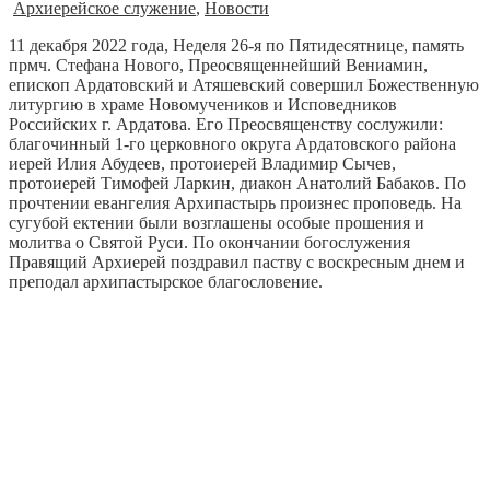
Архиерейское служение
,
Новости
11 декабря 2022 года, Неделя 26-я по Пятидесятнице, память
прмч. Стефана Нового, Преосвященнейший Вениамин,
епископ Ардатовский и Атяшевский совершил Божественную
литургию в храме Новомучеников и Исповедников
Российских г. Ардатова. Его Преосвященству сослужили:
благочинный 1-го церковного округа Ардатовского района
иерей Илия Абудеев, протоиерей Владимир Сычев,
протоиерей Тимофей Ларкин, диакон Анатолий Бабаков. По
прочтении евангелия Архипастырь произнес проповедь. На
сугубой ектении были возглашены особые прошения и
молитва о Святой Руси. По окончании богослужения
Правящий Архиерей поздравил паству с воскресным днем и
преподал архипастырское благословение.