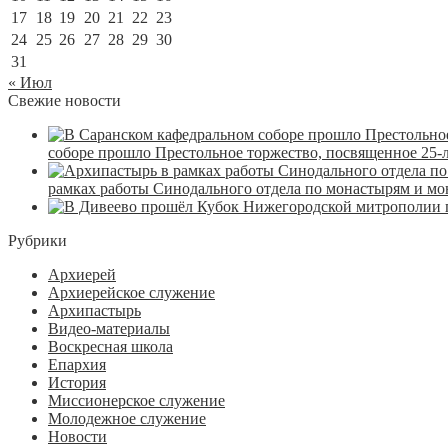
17
18
19
20
21
22
23
24
25
26
27
28
29
30
31
« Июл
Свежие новости
соборе прошло Престольное торжество, посвященное 25-
рамках работы Синодального отдела по монастырям и м
Рубрики
Архиерей
Архиерейское служение
Архипастырь
Видео-материалы
Воскресная школа
Епархия
История
Миссионерское служение
Молодежное служение
Новости