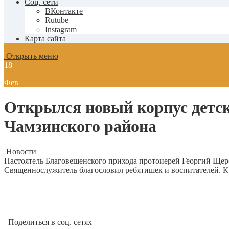
Соц. сети
ВКонтакте
Rutube
Instagram
Карта сайта
Открыть меню
18
Фев
Открылся новый корпус детск
Чамзинского района
Новости
Настоятель Благовещенского прихода протоиерей Георгий Щерб
Священнослужитель благословил ребятишек и воспитателей. К
Поделиться в соц. сетях