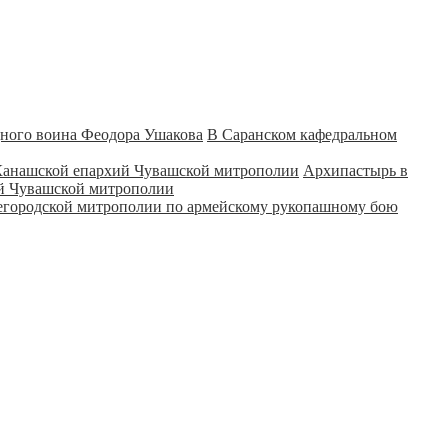
В Саранском кафедральном
Архипастырь в
ий Чувашской митрополии
городской митрополии по армейскому рукопашному бою