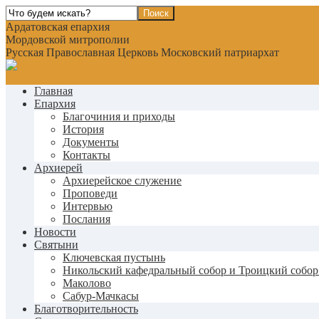
Ардатовская епархия
Мордовской митрополии
Русская Православная Церковь Московский патриархат
Главная
Епархия
Благочиния и приходы
История
Документы
Контакты
Архиерей
Архиерейское служение
Проповеди
Интервью
Послания
Новости
Святыни
Ключевская пустынь
Никольский кафедральный собор и Троицкий собор
Маколово
Сабур-Мачкасы
Благотворительность