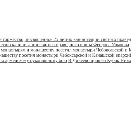
летию канонизации святого праведного воина Феодора Ушакова
онашеству посетил монастыри Чебоксарской и Канашской епарх
В Дивеево прошёл Кубок Ниже