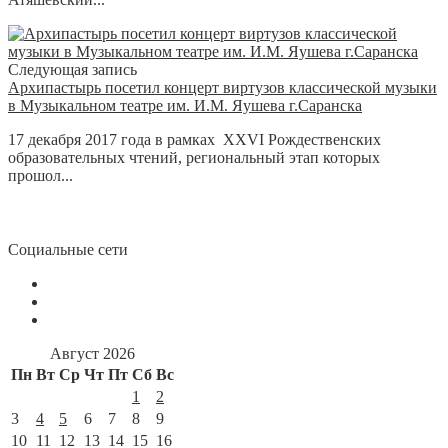
Следующая запись
Архипастырь посетил концерт виртузов классической музыки
в Музыкальном театре им. И.М. Яушева г.Саранска
17 декабря 2017 года в рамках XXVI Рождественских
образовательных чтений, региональный этап которых
прошол...
Социальные сети
Август 2026
Пн
Вт
Ср
Чт
Пт
Сб
Вс
1
2
3
4
5
6
7
8
9
10
11
12
13
14
15
16