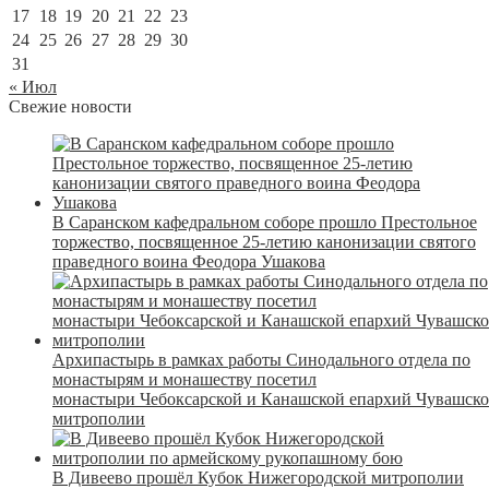
17
18
19
20
21
22
23
24
25
26
27
28
29
30
31
« Июл
Свежие новости
В Саранском кафедральном соборе прошло Престольное
торжество, посвященное 25-летию канонизации святого
праведного воина Феодора Ушакова
Архипастырь в рамках работы Синодального отдела по
монастырям и монашеству посетил
монастыри Чебоксарской и Канашской епархий Чувашск
митрополии
В Дивеево прошёл Кубок Нижегородской митрополии