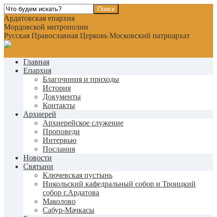
Ардатовская епархия
Мордовской митрополии
Русская Православная Церковь Московский патриархат
Главная
Епархия
Благочиния и приходы
История
Документы
Контакты
Архиерей
Архиерейское служение
Проповеди
Интервью
Послания
Новости
Святыни
Ключевская пустынь
Никольский кафедральный собор и Троицкий
собор г.Ардатова
Маколово
Сабур-Мачкасы