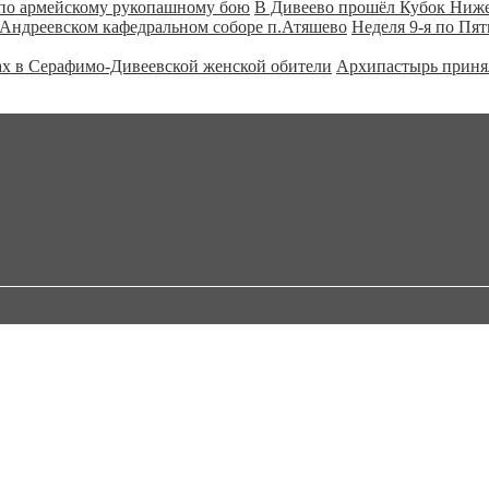
В Дивеево прошёл Кубок Ниже
Неделя 9-я по Пя
Архипастырь принял