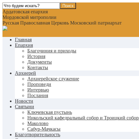
Ардатовская епархия
Мордовской митрополии
Русская Православная Церковь Московский патриархат
Главная
Епархия
Благочиния и приходы
История
Документы
Контакты
Архиерей
Архиерейское служение
Проповеди
Интервью
Послания
Новости
Святыни
Ключевская пустынь
Никольский кафедральный собор и Троицкий собор
Маколово
Сабур-Мачкасы
Благотворительность