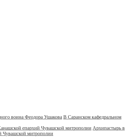
В Саранском кафедральном
Архипастырь в
ий Чувашской митрополии