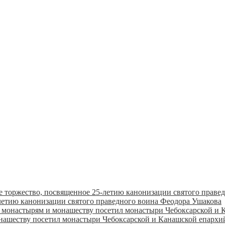
летию канонизации святого праведного воина Феодора Ушакова
онашеству посетил монастыри Чебоксарской и Канашской епарх