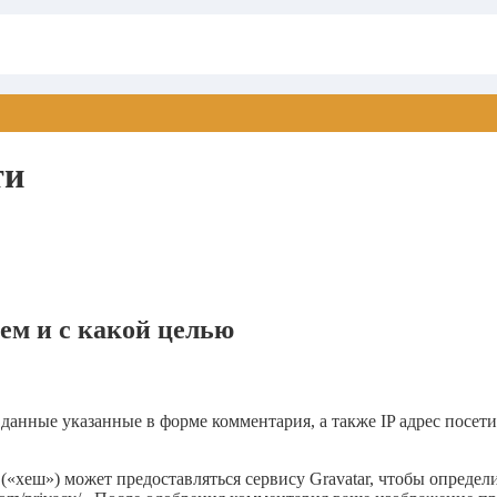
ти
ем и с какой целью
данные указанные в форме комментария, а также IP адрес посетит
(«хеш») может предоставляться сервису Gravatar, чтобы определ