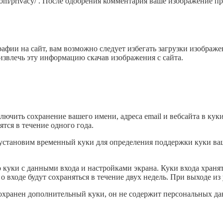
ic.com/privacy/ . После одобрения комментария ваше изображение
афии на сайт, вам возможно следует избегать загрузки изображе
звлечь эту информацию скачав изображения с сайта.
ючить сохранение вашего имени, адреса email и вебсайта в куки.
тся в течение одного года.
 мы установим временный куки для определения поддержки куки в
 куки с данными входа и настройками экрана. Куки входа хранят
 входе будут сохраняться в течение двух недель. При выходе из 
сохранен дополнительный куки, он не содержит персональных да