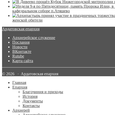
кафедральном соборе п.Атяшево
женской обители
Ардатовская епархия
Архиерейское служение
Послания
Новости
ВКонтакте
Rutube
Карта сайта
© 2026 · Ардатовская епархия
Главная
Епархия
Благочиния и приходы
История
Документы
Контакты
Архиерей
Архиерейское служение