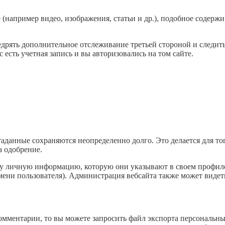
(например видео, изображения, статьи и др.), подобное содержим
недрять дополнительное отслеживание третьей стороной и следи
есть учетная запись и вы авторизовались на том сайте.
таданные сохраняются неопределенно долго. Это делается для то
а одобрение.
ту личную информацию, которую они указывают в своем профиле.
ени пользователя). Администрация вебсайта также может видет
омментарии, то вы можете запросить файл экспорта персональны