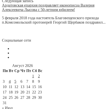
Следующая запись
Ардатовская епархия поздравляет иконописца Валерия
Алексеевича Лысова с 50-летним юбилеем!
5 февраля 2018 года настоятель Благовещенского прихода
п.Комсомольский протоиерей Георгий Щербаков поздравил...
Социальные сети
Август 2026
Пн
Вт
Ср
Чт
Пт
Сб
Вс
1
2
3
4
5
6
7
8
9
10
11
12
13
14
15
16
17
18
19
20
21
22
23
24
25
26
27
28
29
30
31
« Июл