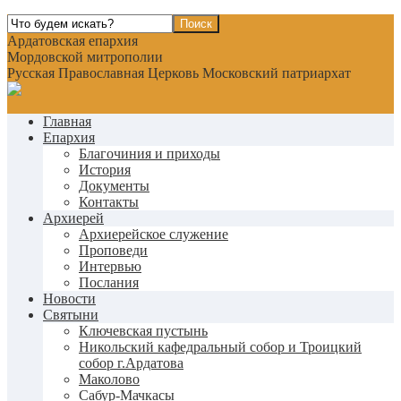
Ардатовская епархия
Мордовской митрополии
Русская Православная Церковь Московский патриархат
Главная
Епархия
Благочиния и приходы
История
Документы
Контакты
Архиерей
Архиерейское служение
Проповеди
Интервью
Послания
Новости
Святыни
Ключевская пустынь
Никольский кафедральный собор и Троицкий
собор г.Ардатова
Маколово
Сабур-Мачкасы