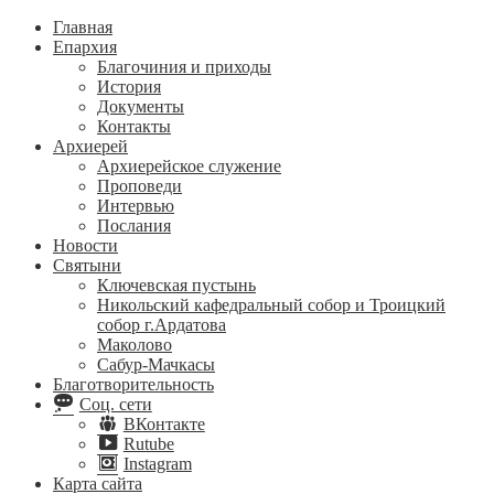
Главная
Епархия
Благочиния и приходы
История
Документы
Контакты
Архиерей
Архиерейское служение
Проповеди
Интервью
Послания
Новости
Святыни
Ключевская пустынь
Никольский кафедральный собор и Троицкий
собор г.Ардатова
Маколово
Сабур-Мачкасы
Благотворительность
Соц. сети
ВКонтакте
Rutube
Instagram
Карта сайта