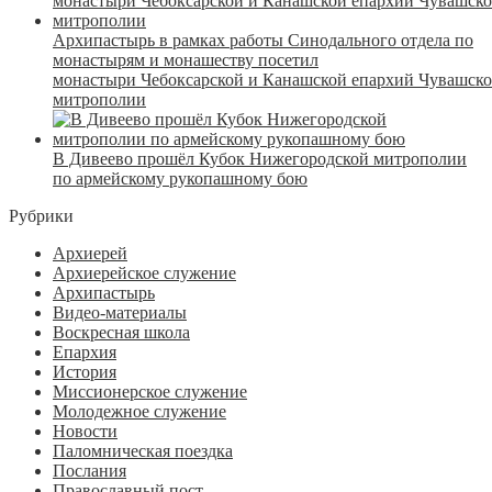
Архипастырь в рамках работы Синодального отдела по
монастырям и монашеству посетил
монастыри Чебоксарской и Канашской епархий Чувашск
митрополии
В Дивеево прошёл Кубок Нижегородской митрополии
по армейскому рукопашному бою
Рубрики
Архиерей
Архиерейское служение
Архипастырь
Видео-материалы
Воскресная школа
Епархия
История
Миссионерское служение
Молодежное служение
Новости
Паломническая поездка
Послания
Православный пост