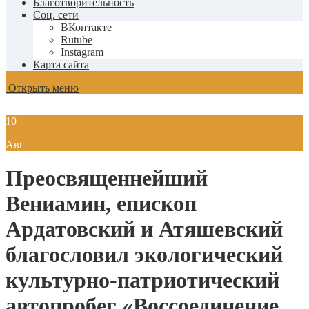
Благотворительность
Соц. сети
ВКонтакте
Rutube
Instagram
Карта сайта
Открыть меню
10
Авг
Преосвященнейший
Вениамин, епископ
Ардатовский и Атяшевский
благословил экологический
культурно-патриотический
автопробег «Воссоединение