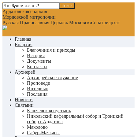
Ардатовская епархия
Мордовской митрополии
Русская Православная Церковь Московский патриархат
Главная
Епархия
Благочиния и приходы
История
Документы
Контакты
Архиерей
Архиерейское служение
Проповеди
Интервью
Послания
Новости
Святыни
Ключевская пустынь
Никольский кафедральный собор и Троицкий
собор г.Ардатова
Маколово
Сабур-Мачкасы