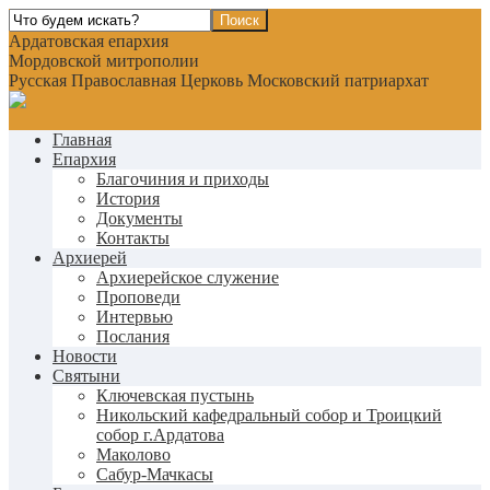
Ардатовская епархия
Мордовской митрополии
Русская Православная Церковь Московский патриархат
Главная
Епархия
Благочиния и приходы
История
Документы
Контакты
Архиерей
Архиерейское служение
Проповеди
Интервью
Послания
Новости
Святыни
Ключевская пустынь
Никольский кафедральный собор и Троицкий
собор г.Ардатова
Маколово
Сабур-Мачкасы