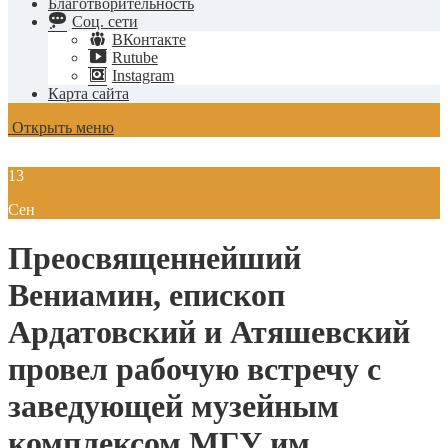
Благотворительность
Соц. сети
ВКонтакте
Rutube
Instagram
Карта сайта
Открыть меню
13
Сен
Преосвященнейший
Вениамин, епископ
Ардатовский и Атяшевский
провел рабочую встречу с
заведующей музейным
комплексом МГУ им.