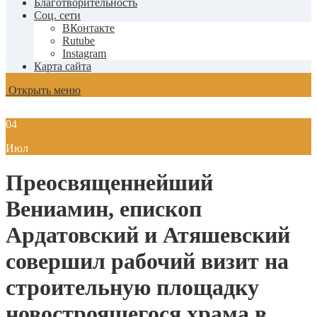
Благотворительность
Соц. сети
ВКонтакте
Rutube
Instagram
Карта сайта
Открыть меню
04
Июл
Преосвященнейший
Вениамин, епископ
Ардатовский и Атяшевский
совершил рабочий визит на
строительную площадку
новостроящегося храма в