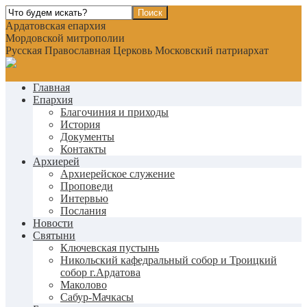
Ардатовская епархия
Мордовской митрополии
Русская Православная Церковь Московский патриархат
Главная
Епархия
Благочиния и приходы
История
Документы
Контакты
Архиерей
Архиерейское служение
Проповеди
Интервью
Послания
Новости
Святыни
Ключевская пустынь
Никольский кафедральный собор и Троицкий
собор г.Ардатова
Маколово
Сабур-Мачкасы