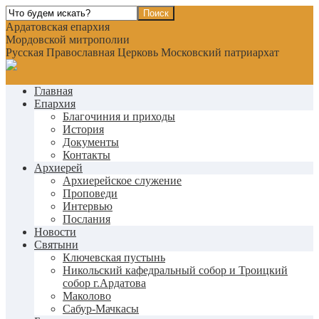
Ардатовская епархия
Мордовской митрополии
Русская Православная Церковь Московский патриархат
Главная
Епархия
Благочиния и приходы
История
Документы
Контакты
Архиерей
Архиерейское служение
Проповеди
Интервью
Послания
Новости
Святыни
Ключевская пустынь
Никольский кафедральный собор и Троицкий
собор г.Ардатова
Маколово
Сабур-Мачкасы