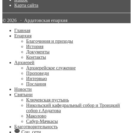
Карта сайта
© 2026 · Ардатовская епархия
Главная
Епархия
Благочиния и приходы
История
Документы
Контакты
Архиерей
Архиерейское служение
Проповеди
Интервью
Послания
Новости
Святыни
Ключевская пустынь
Никольский кафедральный собор и Троицкий
собор г.Ардатова
Маколово
Сабур-Мачкасы
Благотворительность
Соц. сети