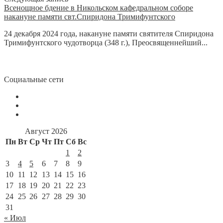
Всенощное бдение в Никольском кафедральном соборе
накануне памяти свт.Спиридона Тримифунтского
24 декабря 2024 года, накануне памяти святителя Спиридона
Тримифунтского чудотворца (348 г.), Преосвященнейший...
Социальные сети
Август 2026
Пн
Вт
Ср
Чт
Пт
Сб
Вс
1
2
3
4
5
6
7
8
9
10
11
12
13
14
15
16
17
18
19
20
21
22
23
24
25
26
27
28
29
30
31
« Июл