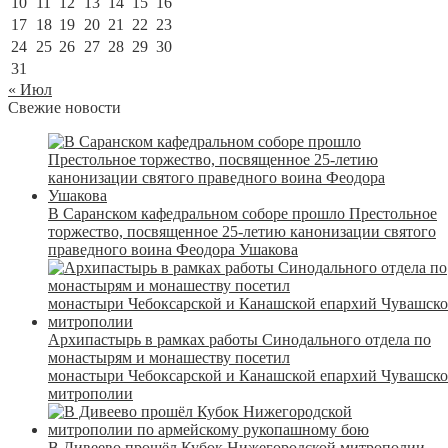
10
11
12
13
14
15
16
17
18
19
20
21
22
23
24
25
26
27
28
29
30
31
« Июл
Свежие новости
В Саранском кафедральном соборе прошло Престольное
торжество, посвященное 25-летию канонизации святого
праведного воина Феодора Ушакова
Архипастырь в рамках работы Синодального отдела по
монастырям и монашеству посетил
монастыри Чебоксарской и Канашской епархий Чувашск
митрополии
В Дивеево прошёл Кубок Нижегородской митрополии