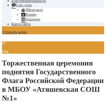
Благотворительность
Соц. сети
ВКонтакте
Rutube
Instagram
Карта сайта
Открыть меню
07
Ноя
Торжественная церемония
поднятия Государственного
Флага Российской Федерации
в МБОУ «Атяшевская СОШ
№1»