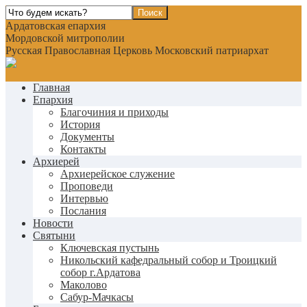
Ардатовская епархия
Мордовской митрополии
Русская Православная Церковь Московский патриархат
Главная
Епархия
Благочиния и приходы
История
Документы
Контакты
Архиерей
Архиерейское служение
Проповеди
Интервью
Послания
Новости
Святыни
Ключевская пустынь
Никольский кафедральный собор и Троицкий
собор г.Ардатова
Маколово
Сабур-Мачкасы