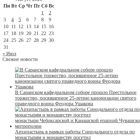
Пн
Вт
Ср
Чт
Пт
Сб
Вс
1
2
3
4
5
6
7
8
9
10
11
12
13
14
15
16
17
18
19
20
21
22
23
24
25
26
27
28
29
30
31
« Июл
Свежие новости
В Саранском кафедральном соборе прошло Престольное
торжество, посвященное 25-летию канонизации святого
праведного воина Феодора Ушакова
Архипастырь в рамках работы Синодального отдела по
монастырям и монашеству посетил