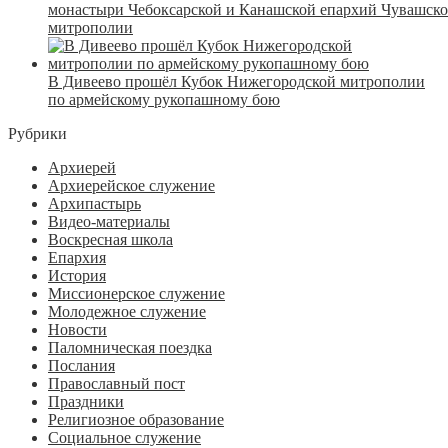
монастыри Чебоксарской и Канашской епархий Чувашск
митрополии
В Дивеево прошёл Кубок Нижегородской митрополии
по армейскому рукопашному бою
Рубрики
Архиерей
Архиерейское служение
Архипастырь
Видео-материалы
Воскресная школа
Епархия
История
Миссионерское служение
Молодежное служение
Новости
Паломническая поездка
Послания
Православный пост
Праздники
Религиозное образование
Социальное служение