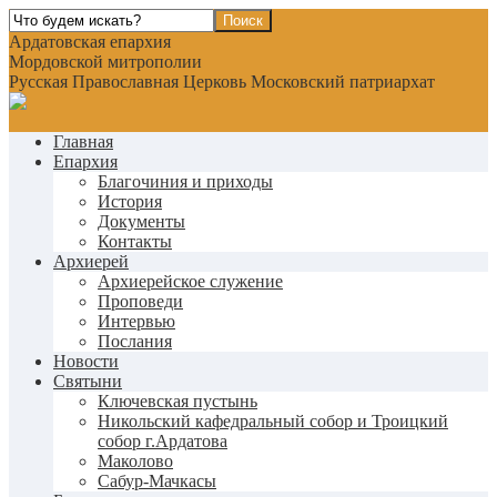
Ардатовская епархия
Мордовской митрополии
Русская Православная Церковь Московский патриархат
Главная
Епархия
Благочиния и приходы
История
Документы
Контакты
Архиерей
Архиерейское служение
Проповеди
Интервью
Послания
Новости
Святыни
Ключевская пустынь
Никольский кафедральный собор и Троицкий
собор г.Ардатова
Маколово
Сабур-Мачкасы