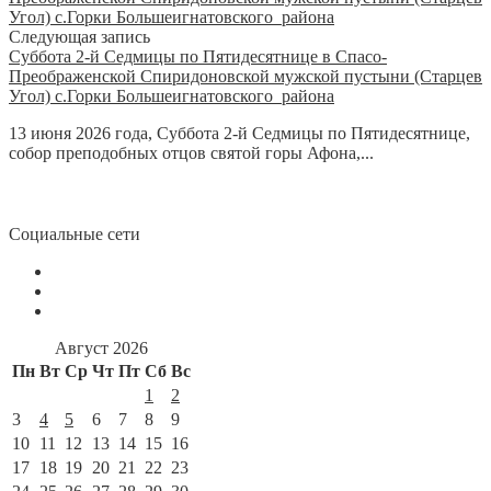
Следующая запись
Суббота 2-й Седмицы по Пятидесятнице в Спасо-
Преображенской Спиридоновской мужской пустыни (Старцев
Угол) с.Горки Большеигнатовского района
13 июня 2026 года, Суббота 2-й Седмицы по Пятидесятнице,
собор преподобных отцов святой горы Афона,...
Социальные сети
Август 2026
Пн
Вт
Ср
Чт
Пт
Сб
Вс
1
2
3
4
5
6
7
8
9
10
11
12
13
14
15
16
17
18
19
20
21
22
23