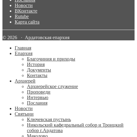
Новости
ВКонтакте
Rutube
Карта сайта
© 2026 · Ардатовская епархия
Главная
Епархия
Благочиния и приходы
История
Документы
Контакты
Архиерей
Архиерейское служение
Проповеди
Интервью
Послания
Новости
Святыни
Ключевская пустынь
Никольский кафедральный собор и Троицкий
собор г.Ардатова
Маколово