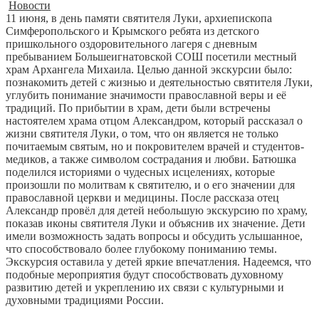
Новости
11 июня, в день памяти святителя Луки, архиепископа
Симферопольского и Крымского ребята из детского
пришкольного оздоровительного лагеря с дневным
пребыванием Большеигнатовской СОШ посетили местный
храм Архангела Михаила. Целью данной экскурсии было:
познакомить детей с жизнью и деятельностью святителя Луки,
углубить понимание значимости православной веры и её
традиций. По прибытии в храм, дети были встречены
настоятелем храма отцом Александром, который рассказал о
жизни святителя Луки, о том, что он является не только
почитаемым святым, но и покровителем врачей и студентов-
медиков, а также символом сострадания и любви. Батюшка
поделился историями о чудесных исцелениях, которые
произошли по молитвам к святителю, и о его значении для
православной церкви и медицины. После рассказа отец
Александр провёл для детей небольшую экскурсию по храму,
показав иконы святителя Луки и объяснив их значение. Дети
имели возможность задать вопросы и обсудить услышанное,
что способствовало более глубокому пониманию темы.
Экскурсия оставила у детей яркие впечатления. Надеемся, что
подобные мероприятия будут способствовать духовному
развитию детей и укреплению их связи с культурными и
духовными традициями России.