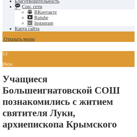
Благотворительность
Соц. сети
ВКонтакте
Rutube
Instagram
Карта сайта
Открыть меню
13
Июн
Учащиеся
Большеигнатовской СОШ
познакомились с житием
святителя Луки,
архиепископа Крымского