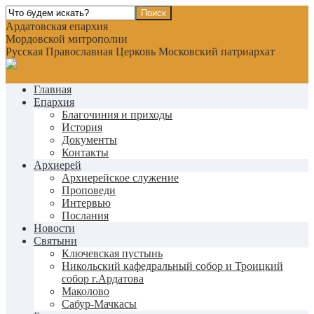
Ардатовская епархия
Мордовской митрополии
Русская Православная Церковь Московский патриархат
Главная
Епархия
Благочиния и приходы
История
Документы
Контакты
Архиерей
Архиерейское служение
Проповеди
Интервью
Послания
Новости
Святыни
Ключевская пустынь
Никольский кафедральный собор и Троицкий
собор г.Ардатова
Маколово
Сабур-Мачкасы