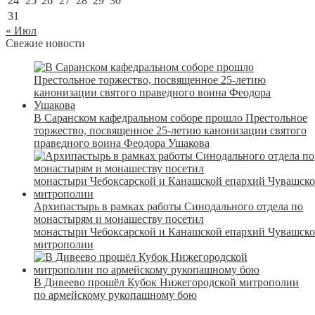
24
25
26
27
28
29
30
31
« Июл
Свежие новости
В Саранском кафедральном соборе прошло Престольное
торжество, посвященное 25-летию канонизации святого
праведного воина Феодора Ушакова
Архипастырь в рамках работы Синодального отдела по
монастырям и монашеству посетил
монастыри Чебоксарской и Канашской епархий Чувашск
митрополии
В Дивеево прошёл Кубок Нижегородской митрополии
по армейскому рукопашному бою