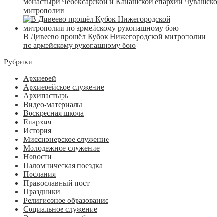
монастыри Чебоксарской и Канашской епархий Чувашск
митрополии
В Дивеево прошёл Кубок Нижегородской митрополии
по армейскому рукопашному бою
Рубрики
Архиерей
Архиерейское служение
Архипастырь
Видео-материалы
Воскресная школа
Епархия
История
Миссионерское служение
Молодежное служение
Новости
Паломническая поездка
Послания
Православный пост
Праздники
Религиозное образование
Социальное служение