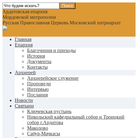
Ардатовская епархия
Мордовской митрополии
Русская Православная Церковь Московский патриархат
Главная
Епархия
Благочиния и приходы
История
Документы
Контакты
Архиерей
Архиерейское служение
Проповеди
Интервью
Послания
Новости
Святыни
Ключевская пустынь
Никольский кафедральный собор и Троицкий
собор г.Ардатова
Маколово
Сабур-Мачкасы