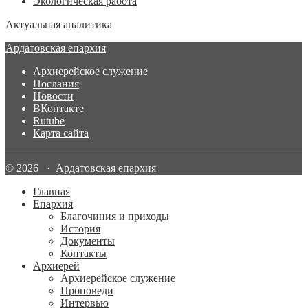
Экологическая работа
Актуальная аналитика
Ардатовская епархия
Архиерейское служение
Послания
Новости
ВКонтакте
Rutube
Карта сайта
© 2026 · Ардатовская епархия
Главная
Епархия
Благочиния и приходы
История
Документы
Контакты
Архиерей
Архиерейское служение
Проповеди
Интервью