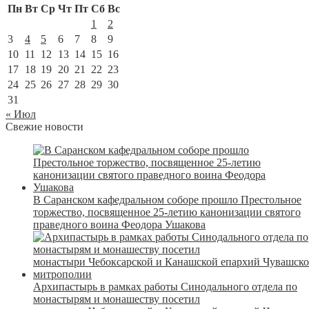
Пн
Вт
Ср
Чт
Пт
Сб
Вс
1
2
3
4
5
6
7
8
9
10
11
12
13
14
15
16
17
18
19
20
21
22
23
24
25
26
27
28
29
30
31
« Июл
Свежие новости
В Саранском кафедральном соборе прошло Престольное
торжество, посвященное 25-летию канонизации святого
праведного воина Феодора Ушакова
Архипастырь в рамках работы Синодального отдела по
монастырям и монашеству посетил