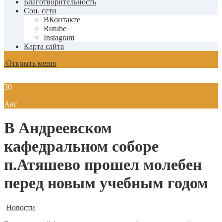
Благотворительность
Соц. сети
ВКонтакте
Rutube
Instagram
Карта сайта
Открыть меню
30
Авг
В Андреевском
кафедральном соборе
п.Атяшево прошел молебен
перед новым учебным годом
Новости