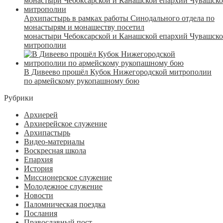
Архипастырь в рамках работы Синодального отдела по
монастырям и монашеству посетил
монастыри Чебоксарской и Канашской епархий Чувашск
митрополии
В Дивеево прошёл Кубок Нижегородской митрополии
по армейскому рукопашному бою
Рубрики
Архиерей
Архиерейское служение
Архипастырь
Видео-материалы
Воскресная школа
Епархия
История
Миссионерское служение
Молодежное служение
Новости
Паломническая поездка
Послания
Православный пост