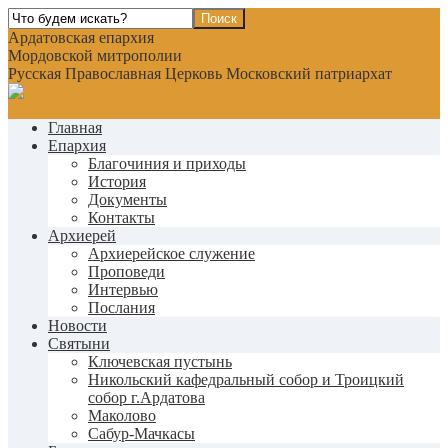
Ардатовская епархия
Мордовской митрополии
Русская Православная Церковь Московский патриархат
Главная
Епархия
Благочиния и приходы
История
Документы
Контакты
Архиерей
Архиерейское служение
Проповеди
Интервью
Послания
Новости
Святыни
Ключевская пустынь
Никольский кафедральный собор и Троицкий
собор г.Ардатова
Маколово
Сабур-Мачкасы