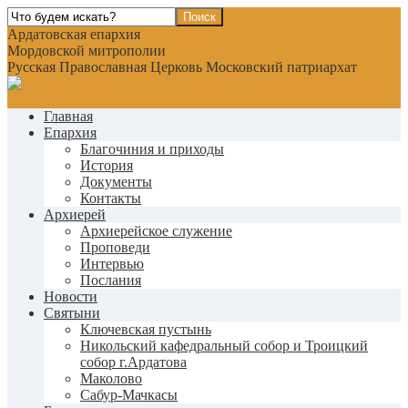
Ардатовская епархия
Мордовской митрополии
Русская Православная Церковь Московский патриархат
Главная
Епархия
Благочиния и приходы
История
Документы
Контакты
Архиерей
Архиерейское служение
Проповеди
Интервью
Послания
Новости
Святыни
Ключевская пустынь
Никольский кафедральный собор и Троицкий
собор г.Ардатова
Маколово
Сабур-Мачкасы