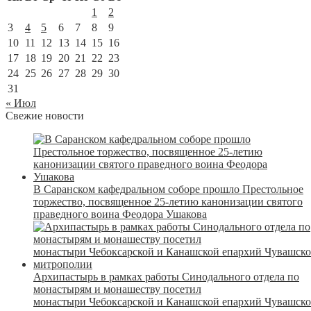
1
2
3
4
5
6
7
8
9
10
11
12
13
14
15
16
17
18
19
20
21
22
23
24
25
26
27
28
29
30
31
« Июл
Свежие новости
В Саранском кафедральном соборе прошло Престольное
торжество, посвященное 25-летию канонизации святого
праведного воина Феодора Ушакова
Архипастырь в рамках работы Синодального отдела по
монастырям и монашеству посетил
монастыри Чебоксарской и Канашской епархий Чувашск