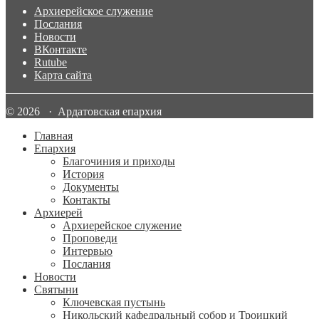
Архиерейское служение
Послания
Новости
ВКонтакте
Rutube
Карта сайта
© 2026 · Ардатовская епархия
Главная
Епархия
Благочиния и приходы
История
Документы
Контакты
Архиерей
Архиерейское служение
Проповеди
Интервью
Послания
Новости
Святыни
Ключевская пустынь
Никольский кафедральный собор и Троицкий