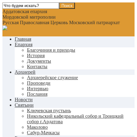
Ардатовская епархия
Мордовской митрополии
Русская Православная Церковь Московский патриархат
Главная
Епархия
Благочиния и приходы
История
Документы
Контакты
Архиерей
Архиерейское служение
Проповеди
Интервью
Послания
Новости
Святыни
Ключевская пустынь
Никольский кафедральный собор и Троицкий
собор г.Ардатова
Маколово
Сабур-Мачкасы