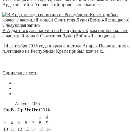
Ардатовский и Атяшевский провел совещание с...
Следующая запись
В Ардатовскую епархию из Республики Крым прибыл ковчег
с частицей мощей Святителя Луки (Войно-Ясенецкого)
14 сентября 2016 года в храм апостола Андрея Первозванного
п.Атяшево из Республики Крым прибыл ковчег с...
Социальные сети
Август 2026
Пн
Вт
Ср
Чт
Пт
Сб
Вс
1
2
3
4
5
6
7
8
9
10
11
12
13
14
15
16