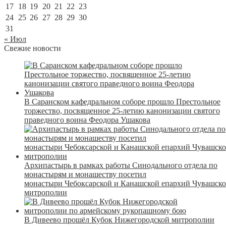
17
18
19
20
21
22
23
24
25
26
27
28
29
30
31
« Июл
Свежие новости
В Саранском кафедральном соборе прошло Престольное
торжество, посвященное 25-летию канонизации святого
праведного воина Феодора Ушакова
Архипастырь в рамках работы Синодального отдела по
монастырям и монашеству посетил
монастыри Чебоксарской и Канашской епархий Чувашск
митрополии
В Дивеево прошёл Кубок Нижегородской митрополии