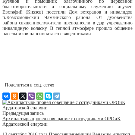
Кузянов и помощник благочинного по церковной
благотворительности и социальному служению игумен
Евстафий (Князев) посетили Дом ветеранов и инвалидов
п.Комсомольский Чамзинского района. От духовенства
района священнослужители преподнесли в дар учреждению
инвалидную коляску. В теплой атмосфере прошло общение
насельников пансионата со священниками.
Поделиться в соц. сетях
Предыдущая запись
Архипастырь провел совещание с сотрудниками ОРОиК
Ардатовской епархии
13 сентября 2016 года Преосвященнейший Венамин, епископ